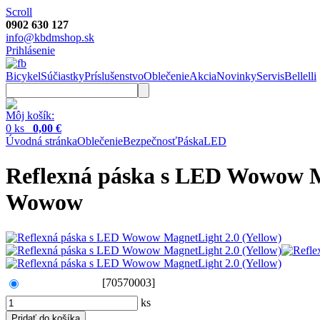
Scroll
0902 630 127
info@kbdmshop.sk
Prihlásenie
Bicykel
Súčiastky
Príslušenstvo
Oblečenie
Akcia
Novinky
Servis
Bellelli
Môj košík:
0 ks
0,00 €
Úvodná stránka
Oblečenie
Bezpečnosť
Páska
LED
Reflexná páska s LED Wowow Ma
Wowow
[70570003]
ks