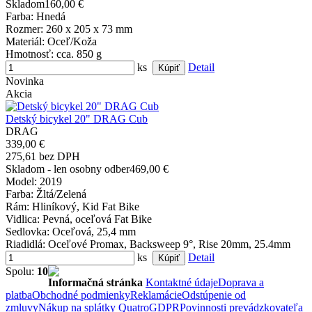
Skladom
160,00 €
Farba
: Hnedá
Rozmer
: 260 x 205 x 73 mm
Materiál
: Oceľ/Koža
Hmotnosť
: cca. 850 g
ks
Detail
Novinka
Akcia
Detský bicykel 20" DRAG Cub
DRAG
339,00 €
275,61 bez DPH
Skladom - len osobny odber
469,00 €
Model
: 2019
Farba
: Žltá/Zelená
Rám
: Hliníkový, Kid Fat Bike
Vidlica
: Pevná, oceľová Fat Bike
Sedlovka
: Oceľová, 25,4 mm
Riadidlá
: Oceľové Promax, Backsweep 9°, Rise 20mm, 25.4mm
ks
Detail
Spolu:
10
Informačná stránka
Kontaktné údaje
Doprava a
platba
Obchodné podmienky
Reklamácie
Odstúpenie od
zmluvy
Nákup na splátky Quatro
GDPR
Povinnosti prevádzkovateľa