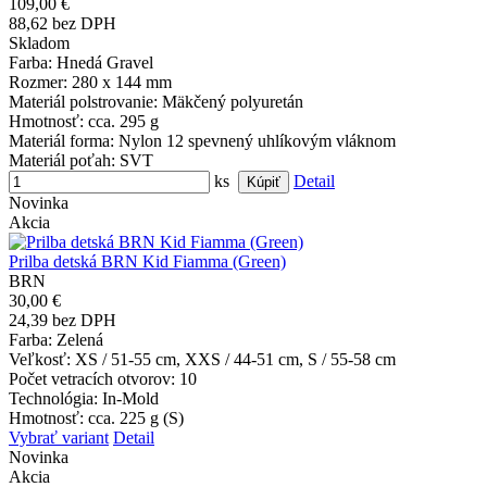
109,00 €
88,62 bez DPH
Skladom
Farba
: Hnedá Gravel
Rozmer
: 280 x 144 mm
Materiál polstrovanie
: Mäkčený polyuretán
Hmotnosť
: cca. 295 g
Materiál forma
: Nylon 12 spevnený uhlíkovým vláknom
Materiál poťah
: SVT
ks
Detail
Novinka
Akcia
Prilba detská BRN Kid Fiamma (Green)
BRN
30,00 €
24,39 bez DPH
Farba
: Zelená
Veľkosť
: XS / 51-55 cm, XXS / 44-51 cm, S / 55-58 cm
Počet vetracích otvorov
: 10
Technológia
: In-Mold
Hmotnosť
: cca. 225 g (S)
Vybrať variant
Detail
Novinka
Akcia