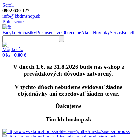
Scroll
0902 630 127
info@kbdmshop.sk
Prihlásenie
Bicykel
Súčiastky
Príslušenstvo
Oblečenie
Akcia
Novinky
Servis
Bellelli
Môj košík:
0 ks
0,00 €
V dňoch 1.6. až 31.8.2026 bude náš e-shop z
prevádzkových dôvodov zatvorený.
V týchto dňoch nebudeme evidovať žiadne
objednávky ani expedovať žiaden tovar.
Ďakujeme
Tím kbdmshop.sk