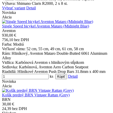
Výbava
: Shimano Claris R2000, 2 x 8 st.
Vybrať variant
Detail
Novinka
Akcia
Single Speed bicykel Aventon Mataro (Midnight Blue)
Aventon
930,00 €
756,10 bez DPH
Farba
: Modrá
Veľkosť rámu
: 52 cm, 55 cm, 49 cm, 61 cm, 58 cm
Rám
: Hliníkový, Aventon Mataro Double-Butted 6061 Aluminum
Alloy
Vidlica
: Karbónová Aventon s hliníkovým stĺpikom
Sedlovka
: Karbónová, Aventon Aero Carbon Seatpost
Riadidlá
: Hliníkové Aventon Push Drop Bars 31.8mm x 400 mm
ks
Detail
Novinka
Akcia
Košík predný BRN Vintage Rattan (Grey)
BRN
30,00 €
24,39 bez DPH