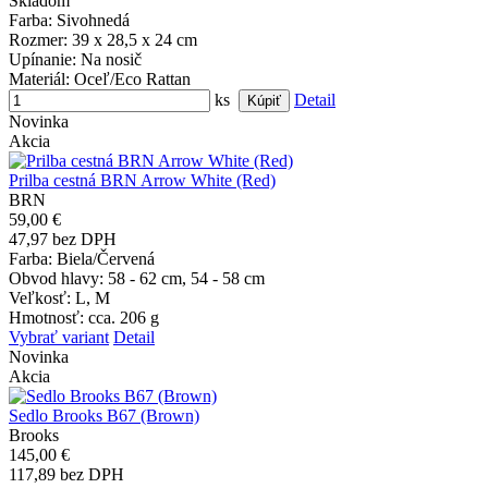
Skladom
Farba
: Sivohnedá
Rozmer
: 39 x 28,5 x 24 cm
Upínanie
: Na nosič
Materiál
: Oceľ/Eco Rattan
ks
Detail
Novinka
Akcia
Prilba cestná BRN Arrow White (Red)
BRN
59,00 €
47,97 bez DPH
Farba
: Biela/Červená
Obvod hlavy
: 58 - 62 cm, 54 - 58 cm
Veľkosť
: L, M
Hmotnosť
: cca. 206 g
Vybrať variant
Detail
Novinka
Akcia
Sedlo Brooks B67 (Brown)
Brooks
145,00 €
117,89 bez DPH