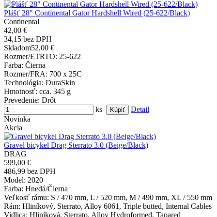
Plášť 28" Continental Gator Hardshell Wired (25-622/Black)
Continental
42,00 €
34,15 bez DPH
Skladom
52,00 €
Rozmer/ETRTO
: 25-622
Farba
: Čierna
Rozmer/FRA
: 700 x 25C
Technológia
: DuraSkin
Hmotnosť
: cca. 345 g
Prevedenie
: Drôt
ks
Detail
Novinka
Akcia
Gravel bicykel Drag Sterrato 3.0 (Beige/Black)
DRAG
599,00 €
486,99 bez DPH
Model
: 2020
Farba
: Hnedá/Čierna
Veľkosť rámu
: S / 470 mm, L / 520 mm, M / 490 mm, XL / 550 mm
Rám
: Hliníkový, Sterrato, Alloy 6061, Triple butted, Internal Cables
Vidlica
: Hliníková, Sterrato, Alloy Hydroformed, Tapared