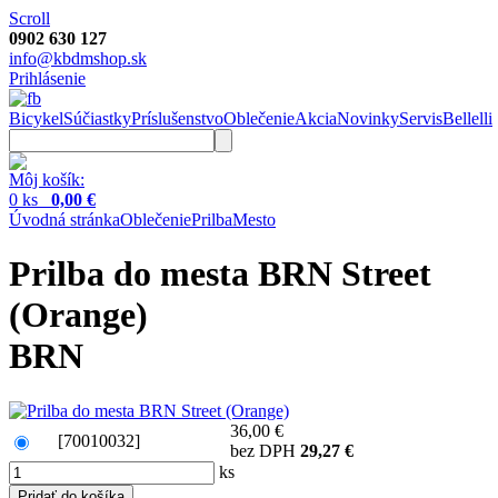
Scroll
0902 630 127
info@kbdmshop.sk
Prihlásenie
Bicykel
Súčiastky
Príslušenstvo
Oblečenie
Akcia
Novinky
Servis
Bellelli
Môj košík:
0 ks
0,00 €
Úvodná stránka
Oblečenie
Prilba
Mesto
Prilba do mesta BRN Street
(Orange)
BRN
36,00 €
[70010032]
bez DPH
29,27 €
ks