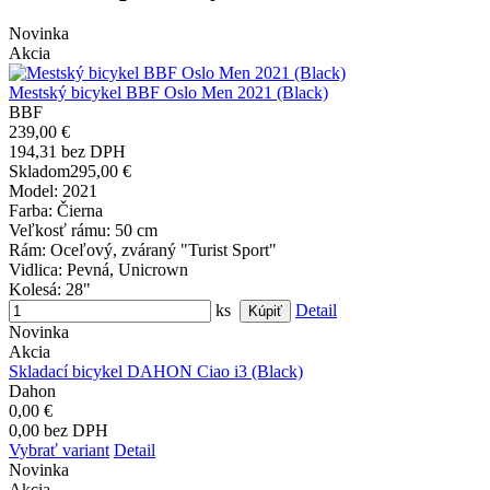
Novinka
Akcia
Mestský bicykel BBF Oslo Men 2021 (Black)
BBF
239,00 €
194,31 bez DPH
Skladom
295,00 €
Model
: 2021
Farba
: Čierna
Veľkosť rámu
: 50 cm
Rám
: Oceľový, zváraný "Turist Sport"
Vidlica
: Pevná, Unicrown
Kolesá
: 28"
ks
Detail
Novinka
Akcia
Skladací bicykel DAHON Ciao i3 (Black)
Dahon
0,00 €
0,00 bez DPH
Vybrať variant
Detail
Novinka
Akcia