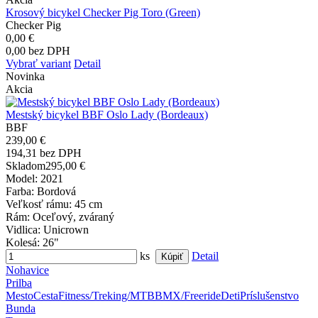
Krosový bicykel Checker Pig Toro (Green)
Checker Pig
0,00 €
0,00 bez DPH
Vybrať variant
Detail
Novinka
Akcia
Mestský bicykel BBF Oslo Lady (Bordeaux)
BBF
239,00 €
194,31 bez DPH
Skladom
295,00 €
Model
: 2021
Farba
: Bordová
Veľkosť rámu
: 45 cm
Rám
: Oceľový, zváraný
Vidlica
: Unicrown
Kolesá
: 26"
ks
Detail
Nohavice
Prilba
Mesto
Cesta
Fitness/Treking/MTB
BMX/Freeride
Deti
Príslušenstvo
Bunda