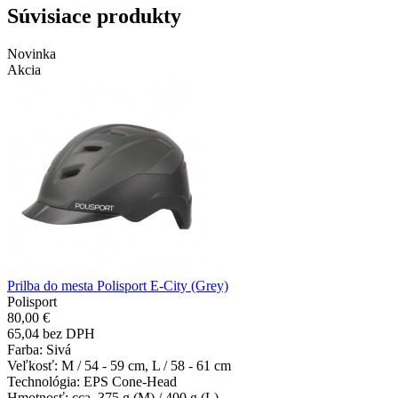
Súvisiace produkty
Novinka
Akcia
Prilba do mesta Polisport E-City (Grey)
Polisport
80,00 €
65,04 bez DPH
Farba
: Sivá
Veľkosť
: M / 54 - 59 cm, L / 58 - 61 cm
Technológia
: EPS Cone-Head
Hmotnosť
: cca. 375 g (M) / 400 g (L)