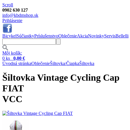
Scroll
0902 630 127
info@kbdmshop.sk
Prihlásenie
Bicykel
Súčiastky
Príslušenstvo
Oblečenie
Akcia
Novinky
Servis
Bellelli
Môj košík:
0 ks
0,00 €
Úvodná stránka
Oblečenie
Šiltovka/Čiapka
Šiltovka
Šiltovka Vintage Cycling Cap
FIAT
VCC