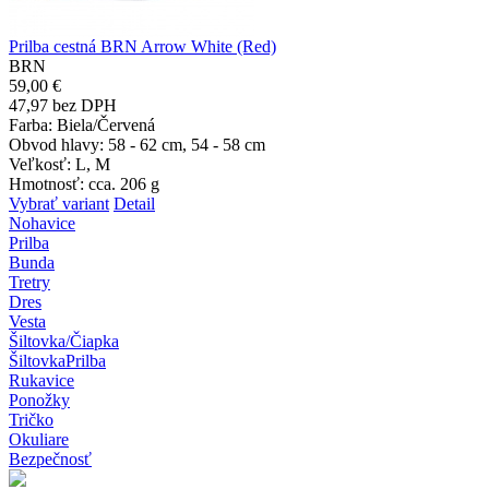
Prilba cestná BRN Arrow White (Red)
BRN
59,00 €
47,97 bez DPH
Farba
: Biela/Červená
Obvod hlavy
: 58 - 62 cm, 54 - 58 cm
Veľkosť
: L, M
Hmotnosť
: cca. 206 g
Vybrať variant
Detail
Nohavice
Prilba
Bunda
Tretry
Dres
Vesta
Šiltovka/Čiapka
Šiltovka
Prilba
Rukavice
Ponožky
Tričko
Okuliare
Bezpečnosť