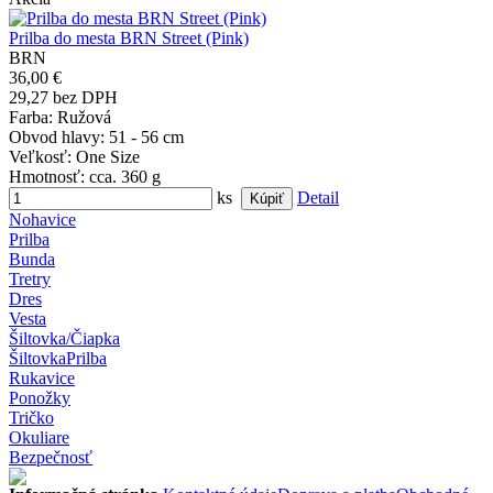
Prilba do mesta BRN Street (Pink)
BRN
36,00 €
29,27 bez DPH
Farba
: Ružová
Obvod hlavy
: 51 - 56 cm
Veľkosť
: One Size
Hmotnosť
: cca. 360 g
ks
Detail
Nohavice
Prilba
Bunda
Tretry
Dres
Vesta
Šiltovka/Čiapka
Šiltovka
Prilba
Rukavice
Ponožky
Tričko
Okuliare
Bezpečnosť