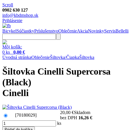
Scroll
0902 630 127
info@kbdmshop.sk
Prihlásenie
Bicykel
Súčiastky
Príslušenstvo
Oblečenie
Akcia
Novinky
Servis
Bellelli
Môj košík:
0 ks
0,00 €
Úvodná stránka
Oblečenie
Šiltovka/Čiapka
Šiltovka
Šiltovka Cinelli Supercorsa
(Black)
Cinelli
20,00 €
Skladom
[70180029]
bez DPH
16,26 €
ks