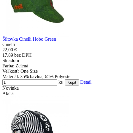
Šiltovka Cinelli Hobo Green
Cinelli
22,00 €
17,89 bez DPH
Skladom
Farba
: Zelená
Veľkosť
: One Size
Materiál
: 35% bavlna, 65% Polyester
ks
Detail
Novinka
Akcia