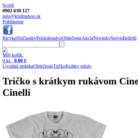
Scroll
0902 630 127
info@kbdmshop.sk
Prihlásenie
Bicykel
Súčiastky
Príslušenstvo
Oblečenie
Akcia
Novinky
Servis
Bellelli
Môj košík:
0 ks
0,00 €
Úvodná stránka
Oblečenie
Tričko
Krátky rukáv
Tričko s krátkym rukávom Cinel
Cinelli