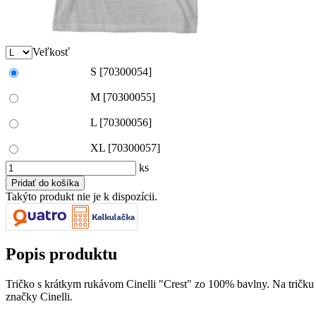
Veľkosť
S
[70300054]
M
[70300055]
L
[70300056]
XL
[70300057]
ks
Takýto produkt nie je k dispozícii.
Popis produktu
Tričko s krátkym rukávom Cinelli "Crest" zo 100% bavlny. Na tričku
značky Cinelli.