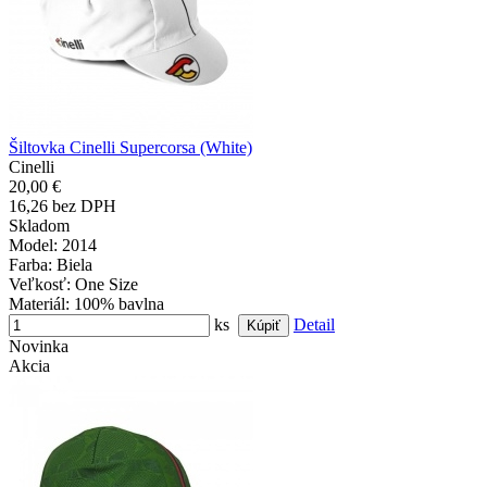
Šiltovka Cinelli Supercorsa (White)
Cinelli
20,00 €
16,26 bez DPH
Skladom
Model
: 2014
Farba
: Biela
Veľkosť
: One Size
Materiál
: 100% bavlna
ks
Detail
Novinka
Akcia