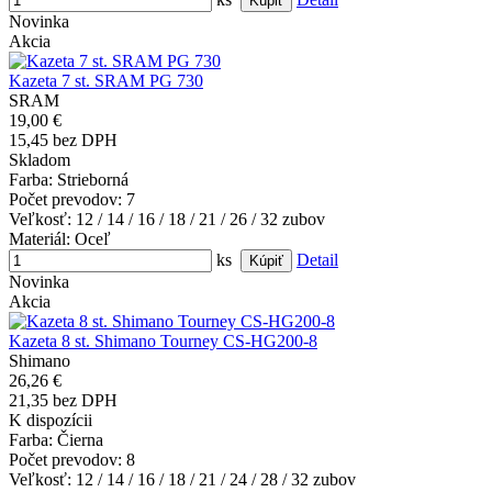
Novinka
Akcia
Kazeta 7 st. SRAM PG 730
SRAM
19,00 €
15,45 bez DPH
Skladom
Farba
: Strieborná
Počet prevodov
: 7
Veľkosť
: 12 / 14 / 16 / 18 / 21 / 26 / 32 zubov
Materiál
: Oceľ
ks
Detail
Novinka
Akcia
Kazeta 8 st. Shimano Tourney CS-HG200-8
Shimano
26,26 €
21,35 bez DPH
K dispozícii
Farba
: Čierna
Počet prevodov
: 8
Veľkosť
: 12 / 14 / 16 / 18 / 21 / 24 / 28 / 32 zubov