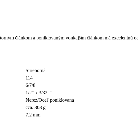
útorným článkom a poniklovaným vonkajším článkom má excelentnú ochr
Strieborná
114
6/7/8
1/2" x 3/32""
Nerez/Oceľ poniklovaná
cca. 303 g
7,2 mm