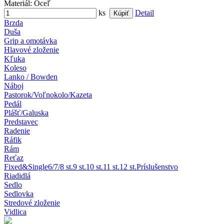
Materiál
: Oceľ
ks
Detail
Brzda
Duša
Grip a omotávka
Hlavové zloženie
Kľuka
Koleso
Lanko / Bowden
Náboj
Pastorok/Voľnokolo/Kazeta
Pedál
Plášť/Galuska
Predstavec
Radenie
Ráfik
Rám
Reťaz
Fixed&Single
6/7/8 st.
9 st.
10 st.
11 st.
12 st.
Príslušenstvo
Riadidlá
Sedlo
Sedlovka
Stredové zloženie
Vidlica