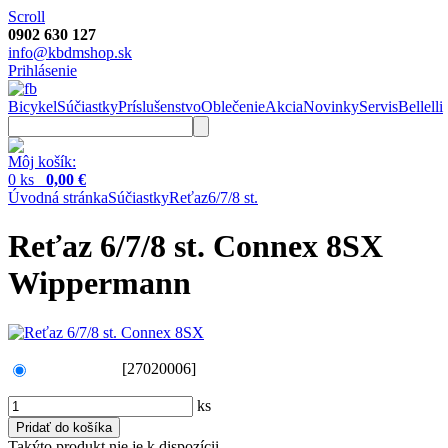
Scroll
0902 630 127
info@kbdmshop.sk
Prihlásenie
Bicykel
Súčiastky
Príslušenstvo
Oblečenie
Akcia
Novinky
Servis
Bellelli
Môj košík:
0 ks
0,00 €
Úvodná stránka
Súčiastky
Reťaz
6/7/8 st.
Reťaz 6/7/8 st. Connex 8SX
Wippermann
[27020006]
ks
Takýto produkt nie je k dispozícii.