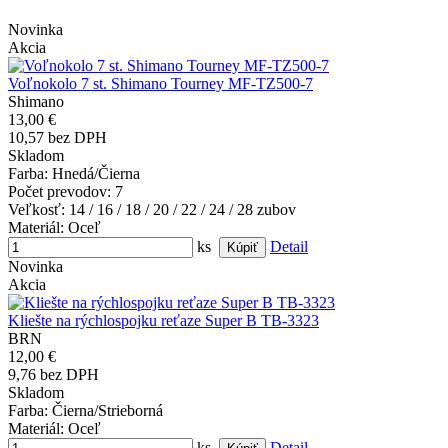
Novinka
Akcia
Voľnokolo 7 st. Shimano Tourney MF-TZ500-7
Shimano
13,00 €
10,57 bez DPH
Skladom
Farba
: Hnedá/Čierna
Počet prevodov
: 7
Veľkosť
: 14 / 16 / 18 / 20 / 22 / 24 / 28 zubov
Materiál
: Oceľ
ks
Detail
Novinka
Akcia
Kliešte na rýchlospojku reťaze Super B TB-3323
BRN
12,00 €
9,76 bez DPH
Skladom
Farba
: Čierna/Strieborná
Materiál
: Oceľ
ks
Detail