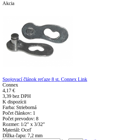
Akcia
Spojovací článok reťaze 8 st. Connex Link
Connex
4,17 €
3,39 bez DPH
K dispozícii
Farba
: Strieborná
Počet článkov
: 1
Počet prevodov
: 8
Rozmer
: 1/2" x 3/32"
Materiál
: Oceľ
Dĺžka čapu
: 7,2 mm