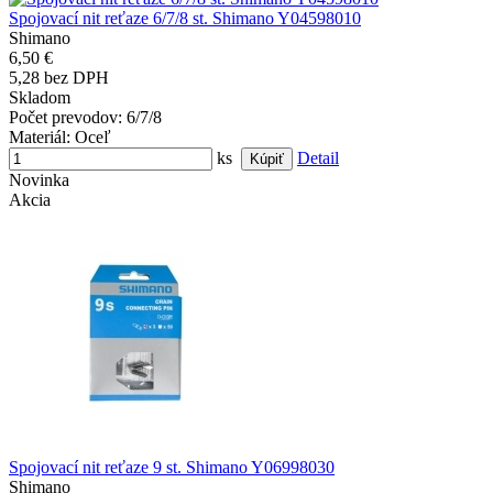
Spojovací nit reťaze 6/7/8 st. Shimano Y04598010
Shimano
6,50 €
5,28 bez DPH
Skladom
Počet prevodov
: 6/7/8
Materiál
: Oceľ
ks
Detail
Novinka
Akcia
Spojovací nit reťaze 9 st. Shimano Y06998030
Shimano