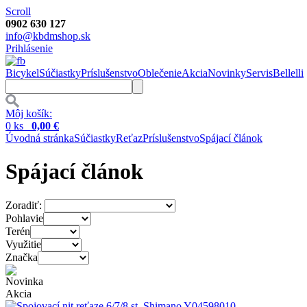
Scroll
0902 630 127
info@kbdmshop.sk
Prihlásenie
Bicykel
Súčiastky
Príslušenstvo
Oblečenie
Akcia
Novinky
Servis
Bellelli
Môj košík:
0 ks
0,00 €
Úvodná stránka
Súčiastky
Reťaz
Príslušenstvo
Spájací článok
Spájací článok
Zoradiť:
Pohlavie
Terén
Využitie
Značka
Novinka
Akcia