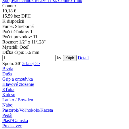
Spojovací článok reťaze 11 st. Connex Link
Connex
19,18 €
15,59 bez DPH
K dispozícii
Farba
: Strieborná
Počet článkov
: 1
Počet prevodov
: 11
Rozmer
: 1/2" x 11/128"
Materiál
: Oceľ
Dĺžka čapu
: 5,6 mm
ks
Detail
Spolu:
20
1
2
ďalej >>
Brzda
Duša
Grip a omotávka
Hlavové zloženie
Kľuka
Koleso
Lanko / Bowden
Náboj
Pastorok/Voľnokolo/Kazeta
Pedál
Plášť/Galuska
Predstavec