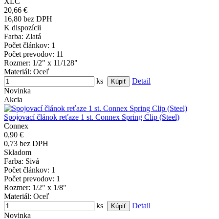
XLC
20,66 €
16,80 bez DPH
K dispozícii
Farba
: Zlatá
Počet článkov
: 1
Počet prevodov
: 11
Rozmer
: 1/2" x 11/128"
Materiál
: Oceľ
ks
Detail
Novinka
Akcia
Spojovací článok reťaze 1 st. Connex Spring Clip (Steel)
Connex
0,90 €
0,73 bez DPH
Skladom
Farba
: Sivá
Počet článkov
: 1
Počet prevodov
: 1
Rozmer
: 1/2" x 1/8"
Materiál
: Oceľ
ks
Detail
Novinka