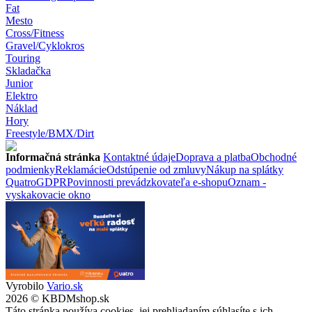
Fat
Mesto
Cross/Fitness
Gravel/Cyklokros
Touring
Skladačka
Junior
Elektro
Náklad
Hory
Freestyle/BMX/Dirt
Informačná stránka
Kontaktné údaje
Doprava a platba
Obchodné
podmienky
Reklamácie
Odstúpenie od zmluvy
Nákup na splátky
Quatro
GDPR
Povinnosti prevádzkovateľa e-shopu
Oznam -
vyskakovacie okno
Vyrobilo
Vario.sk
2026 © KBDMshop.sk
Táto stránka používa cookies, jej prehliadaním súhlasíte s ich