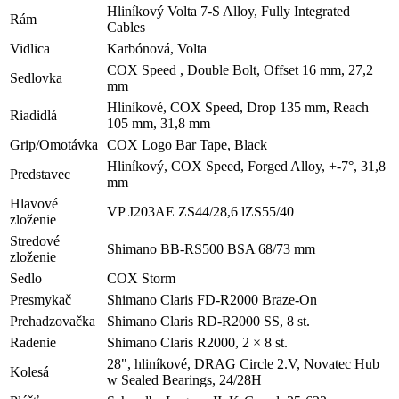
Hliníkový Volta 7-S Alloy, Fully Integrated
Rám
Cables
Vidlica
Karbónová, Volta
COX Speed , Double Bolt, Offset 16 mm, 27,2
Sedlovka
mm
Hliníkové, COX Speed, Drop 135 mm, Reach
Riadidlá
105 mm, 31,8 mm
Grip/Omotávka
COX Logo Bar Tape, Black
Hliníkový, COX Speed, Forged Alloy, +-7°, 31,8
Predstavec
mm
Hlavové
VP J203AE ZS44/28,6 lZS55/40
zloženie
Stredové
Shimano BB-RS500 BSA 68/73 mm
zloženie
Sedlo
COX Storm
Presmykač
Shimano Claris FD-R2000 Braze-On
Prehadzovačka
Shimano Claris RD-R2000 SS, 8 st.
Radenie
Shimano Claris R2000, 2 × 8 st.
28", hliníkové, DRAG Circle 2.V, Novatec Hub
Kolesá
w Sealed Bearings, 24/28H