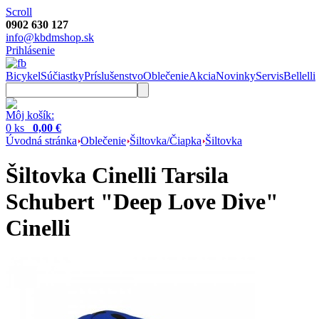
Scroll
0902 630 127
info@kbdmshop.sk
Prihlásenie
Bicykel
Súčiastky
Príslušenstvo
Oblečenie
Akcia
Novinky
Servis
Bellelli
Môj košík:
0 ks
0,00 €
Úvodná stránka
Oblečenie
Šiltovka/Čiapka
Šiltovka
Šiltovka Cinelli Tarsila
Schubert "Deep Love Dive"
Cinelli