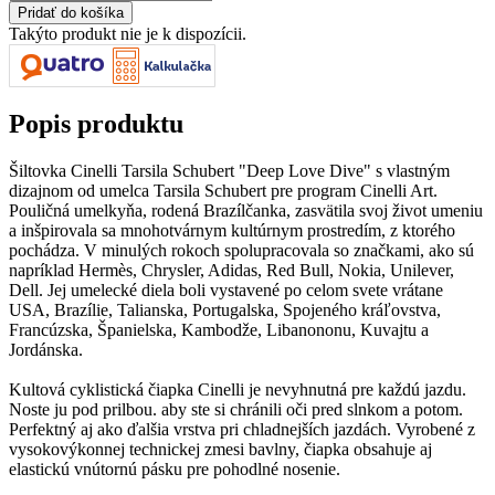
Takýto produkt nie je k dispozícii.
Popis produktu
Šiltovka Cinelli Tarsila Schubert "Deep Love Dive" s vlastným
dizajnom od umelca Tarsila Schubert pre program Cinelli Art.
Pouličná umelkyňa, rodená Brazílčanka, zasvätila svoj život umeniu
a inšpirovala sa mnohotvárnym kultúrnym prostredím, z ktorého
pochádza. V minulých rokoch spolupracovala so značkami, ako sú
napríklad Hermès, Chrysler, Adidas, Red Bull, Nokia, Unilever,
Dell. Jej umelecké diela boli vystavené po celom svete vrátane
USA, Brazílie, Talianska, Portugalska, Spojeného kráľovstva,
Francúzska, Španielska, Kambodže, Libanononu, Kuvajtu a
Jordánska.
Kultová cyklistická čiapka Cinelli je nevyhnutná pre každú jazdu.
Noste ju pod prilbou. aby ste si chránili oči pred slnkom a potom.
Perfektný aj ako ďalšia vrstva pri chladnejších jazdách. Vyrobené z
vysokovýkonnej technickej zmesi bavlny, čiapka obsahuje aj
elastickú vnútornú pásku pre pohodlné nosenie.