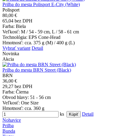
Prilba do mesta Polisport E-City (White)
Polisport
80,00 €
65,04 bez DPH
Farba
: Biela
Veľkosť
: M / 54 - 59 cm, L / 58 - 61 cm
Technológia
: EPS Cone-Head
Hmotnosť
: cca. 375 g (M) / 400 g (L)
Vybrať variant
Detail
Novinka
Akcia
Prilba do mesta BRN Street (Black)
BRN
36,00 €
29,27 bez DPH
Farba
: Čierna
Obvod hlavy
: 51 - 56 cm
Veľkosť
: One Size
Hmotnosť
: cca. 360 g
ks
Detail
Nohavice
Prilba
Bunda