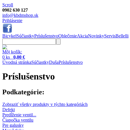
Scroll
0902 630 127
info@kbdmshop.sk
Prihlásenie
Bicykel
Súčiastky
Príslušenstvo
Oblečenie
Akcia
Novinky
Servis
Bellelli
Môj košík:
0 ks
0,00 €
Úvodná stránka
Súčiastky
Duša
Príslušenstvo
Príslušenstvo
Podkategórie:
Zobraziť všetky produkty v týchto kategóriách
Defekt
Predĺženie ventil...
Čiapočka ventilu
Pre galusky