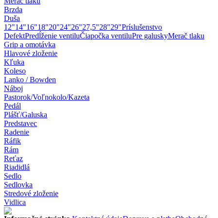
Merač tlaku
Brzda
Duša
12"
14"
16"
18"
20"
24"
26"
27,5"
28"
29"
Príslušenstvo
Defekt
Predĺženie ventilu
Čiapočka ventilu
Pre galusky
Merač tlaku
Grip a omotávka
Hlavové zloženie
Kľuka
Koleso
Lanko / Bowden
Náboj
Pastorok/Voľnokolo/Kazeta
Pedál
Plášť/Galuska
Predstavec
Radenie
Ráfik
Rám
Reťaz
Riadidlá
Sedlo
Sedlovka
Stredové zloženie
Vidlica