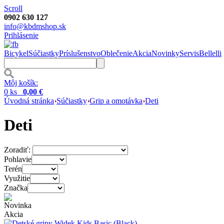
Scroll
0902 630 127
info@kbdmshop.sk
Prihlásenie
Bicykel
Súčiastky
Príslušenstvo
Oblečenie
Akcia
Novinky
Servis
Bellelli
Môj košík:
0 ks
0,00 €
Úvodná stránka
Súčiastky
Grip a omotávka
Deti
Deti
Zoradiť:
Pohlavie
Terén
Využitie
Značka
Novinka
Akcia