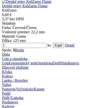
Detské gripy KidZamo Flame
KidZamo
6,60 €
5,37 bez DPH
Skladom
Farba
: Červená/Čierna
Vnútorný priemer
: 22,2 mm
Materiál
: Guma
Dĺžka
: 125 mm
ks
Detail
Spolu:
3
Brzda
Duša
Grip a omotávka
Grip
Ergonomický grip
Omotávka
Deti
Príslušenstvo
Hlavové zloženie
Kľuka
Koleso
Lanko / Bowden
Náboj
Pastorok/Voľnokolo/Kazeta
Pedál
Plášť/Galuska
Predstavec
Radenie