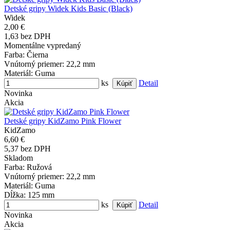
Detské gripy Widek Kids Basic (Black)
Widek
2,00 €
1,63 bez DPH
Momentálne vypredaný
Farba
: Čierna
Vnútorný priemer
: 22,2 mm
Materiál
: Guma
ks
Detail
Novinka
Akcia
Detské gripy KidZamo Pink Flower
KidZamo
6,60 €
5,37 bez DPH
Skladom
Farba
: Ružová
Vnútorný priemer
: 22,2 mm
Materiál
: Guma
Dĺžka
: 125 mm
ks
Detail
Novinka
Akcia