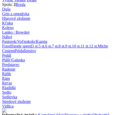
Spolu:
2
Brzda
Duša
Grip a omotávka
Hlavové zloženie
Kľuka
Koleso
Lanko / Bowden
Náboj
Pastorok/Voľnokolo/Kazeta
Fixed
Single speed
3 st.
5 st.
6 st.
7 st.
8 st.
9 st.
10 st.
11 st.
12 st.
Miche
Custom
Príslušenstvo
Pedál
Plášť/Galuska
Predstavec
Radenie
Ráfik
Rám
Reťaz
Riadidlá
Sedlo
Sedlovka
Stredové zloženie
Vidlica
Informačná stránka
Kontaktné údaje
Doprava a platba
Obchodné