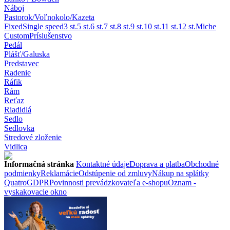
Náboj
Pastorok/Voľnokolo/Kazeta
Fixed
Single speed
3 st.
5 st.
6 st.
7 st.
8 st.
9 st.
10 st.
11 st.
12 st.
Miche
Custom
Príslušenstvo
Pedál
Plášť/Galuska
Predstavec
Radenie
Ráfik
Rám
Reťaz
Riadidlá
Sedlo
Sedlovka
Stredové zloženie
Vidlica
Informačná stránka
Kontaktné údaje
Doprava a platba
Obchodné
podmienky
Reklamácie
Odstúpenie od zmluvy
Nákup na splátky
Quatro
GDPR
Povinnosti prevádzkovateľa e-shopu
Oznam -
vyskakovacie okno