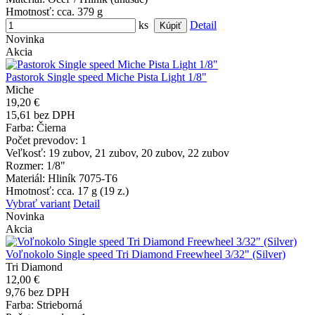
Hmotnosť
: cca. 379 g
ks
Detail
Novinka
Akcia
Pastorok Single speed Miche Pista Light 1/8"
Miche
19,20 €
15,61 bez DPH
Farba
: Čierna
Počet prevodov
: 1
Veľkosť
: 19 zubov, 21 zubov, 20 zubov, 22 zubov
Rozmer
: 1/8"
Materiál
: Hliník 7075-T6
Hmotnosť
: cca. 17 g (19 z.)
Vybrať variant
Detail
Novinka
Akcia
Voľnokolo Single speed Tri Diamond Freewheel 3/32" (Silver)
Tri Diamond
12,00 €
9,76 bez DPH
Farba
: Strieborná