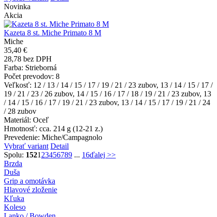
Novinka
Akcia
Kazeta 8 st. Miche Primato 8 M
Miche
35,40 €
28,78 bez DPH
Farba
: Strieborná
Počet prevodov
: 8
Veľkosť
: 12 / 13 / 14 / 15 / 17 / 19 / 21 / 23 zubov, 13 / 14 / 15 / 17 /
19 / 21 / 23 / 26 zubov, 14 / 15 / 16 / 17 / 18 / 19 / 21 / 23 zubov, 13
/ 14 / 15 / 16 / 17 / 19 / 21 / 23 zubov, 13 / 14 / 15 / 17 / 19 / 21 / 24
/ 28 zubov
Materiál
: Oceľ
Hmotnosť
: cca. 214 g (12-21 z.)
Prevedenie
: Miche/Campagnolo
Vybrať variant
Detail
Spolu:
152
1
2
3
4
5
6
7
8
9
...
16
ďalej >>
Brzda
Duša
Grip a omotávka
Hlavové zloženie
Kľuka
Koleso
Lanko / Bowden