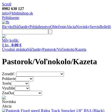
Scroll
0902 630 127
info@kbdmshop.sk
Prihlásenie
Bicykel
Súčiastky
Príslušenstvo
Oblečenie
Akcia
Novinky
Servis
Bellelli
Môj košík:
0 ks
0,00 €
Úvodná stránka
Súčiastky
Pastorok/Voľnokolo/Kazeta
Pastorok/Voľnokolo/Kazeta
Zoradiť:
Pohlavie
Terén
Využitie
Značka
Novinka
Akcia