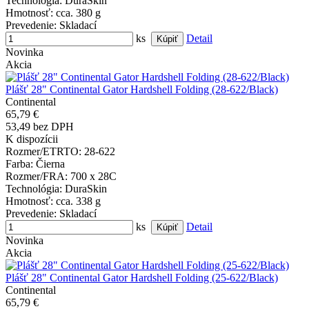
Technológia
: DuraSkin
Hmotnosť
: cca. 380 g
Prevedenie
: Skladací
ks
Detail
Novinka
Akcia
Plášť 28" Continental Gator Hardshell Folding (28-622/Black)
Continental
65,79 €
53,49 bez DPH
K dispozícii
Rozmer/ETRTO
: 28-622
Farba
: Čierna
Rozmer/FRA
: 700 x 28C
Technológia
: DuraSkin
Hmotnosť
: cca. 338 g
Prevedenie
: Skladací
ks
Detail
Novinka
Akcia
Plášť 28" Continental Gator Hardshell Folding (25-622/Black)
Continental
65,79 €