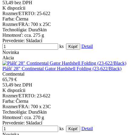
53,49 bez DPH
K dispozícii
Rozmer/ETRTO
: 25-622
Farba
: Čierna
Rozmer/FRA
: 700 x 25C
Technológia
: DuraSkin
Hmotnosť
: cca. 275 g
Prevedenie
: Skladací
ks
Detail
Novinka
Akcia
Plášť 28" Continental Gator Hardshell Folding (23-622/Black)
Continental
65,79 €
53,49 bez DPH
K dispozícii
Rozmer/ETRTO
: 23-622
Farba
: Čierna
Rozmer/FRA
: 700 x 23C
Technológia
: DuraSkin
Hmotnosť
: cca. 270 g
Prevedenie
: Skladací
ks
Detail
Novinka