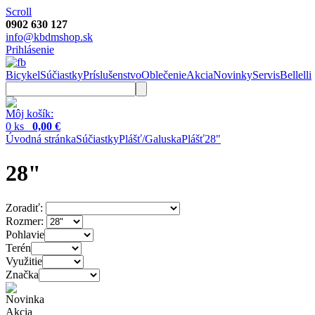
Scroll
0902 630 127
info@kbdmshop.sk
Prihlásenie
Bicykel
Súčiastky
Príslušenstvo
Oblečenie
Akcia
Novinky
Servis
Bellelli
Môj košík:
0 ks
0,00 €
Úvodná stránka
Súčiastky
Plášť/Galuska
Plášť
28"
28"
Zoradiť:
Rozmer:
Pohlavie
Terén
Využitie
Značka
Novinka
Akcia