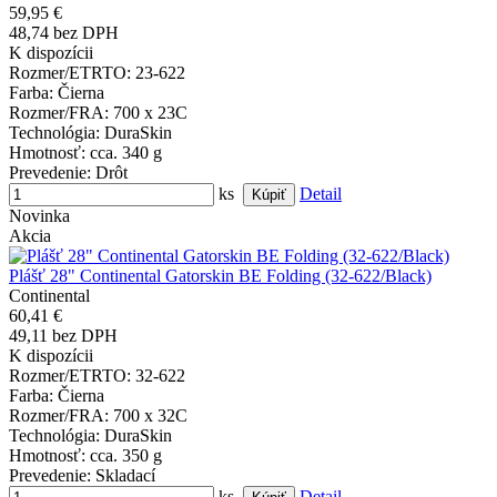
59,95 €
48,74 bez DPH
K dispozícii
Rozmer/ETRTO
: 23-622
Farba
: Čierna
Rozmer/FRA
: 700 x 23C
Technológia
: DuraSkin
Hmotnosť
: cca. 340 g
Prevedenie
: Drôt
ks
Detail
Novinka
Akcia
Plášť 28" Continental Gatorskin BE Folding (32-622/Black)
Continental
60,41 €
49,11 bez DPH
K dispozícii
Rozmer/ETRTO
: 32-622
Farba
: Čierna
Rozmer/FRA
: 700 x 32C
Technológia
: DuraSkin
Hmotnosť
: cca. 350 g
Prevedenie
: Skladací
ks
Detail