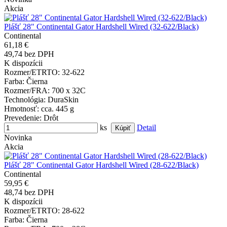
Akcia
Plášť 28" Continental Gator Hardshell Wired (32-622/Black)
Continental
61,18 €
49,74 bez DPH
K dispozícii
Rozmer/ETRTO
: 32-622
Farba
: Čierna
Rozmer/FRA
: 700 x 32C
Technológia
: DuraSkin
Hmotnosť
: cca. 445 g
Prevedenie
: Drôt
ks
Detail
Novinka
Akcia
Plášť 28" Continental Gator Hardshell Wired (28-622/Black)
Continental
59,95 €
48,74 bez DPH
K dispozícii
Rozmer/ETRTO
: 28-622
Farba
: Čierna