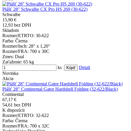
Plášť 28" Schwalbe CX Pro HS 269 (30-622)
Schwalbe
15,90 €
12,93 bez DPH
Skladom
Rozmer/ETRTO
: 30-622
Farba
: Čierna
Rozmer/Inch
: 28" x 1,20"
Rozmer/FRA
: 700 x 30C
Zmes
: Dual
Zaťaženie
: 65 kg
ks
Detail
Novinka
Akcia
Plášť 28" Continental Gator Hardshell Folding (32-622/Black)
Continental
67,17 €
54,61 bez DPH
K dispozícii
Rozmer/ETRTO
: 32-622
Farba
: Čierna
Rozmer/FRA
: 700 x 32C