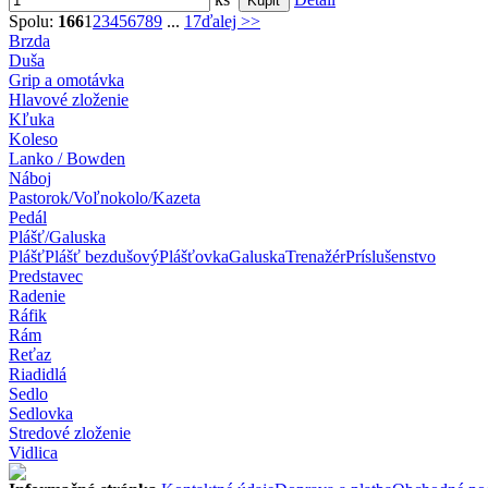
Spolu:
166
1
2
3
4
5
6
7
8
9
...
17
ďalej >>
Brzda
Duša
Grip a omotávka
Hlavové zloženie
Kľuka
Koleso
Lanko / Bowden
Náboj
Pastorok/Voľnokolo/Kazeta
Pedál
Plášť/Galuska
Plášť
Plášť bezdušový
Plášťovka
Galuska
Trenažér
Príslušenstvo
Predstavec
Radenie
Ráfik
Rám
Reťaz
Riadidlá
Sedlo
Sedlovka
Stredové zloženie
Vidlica