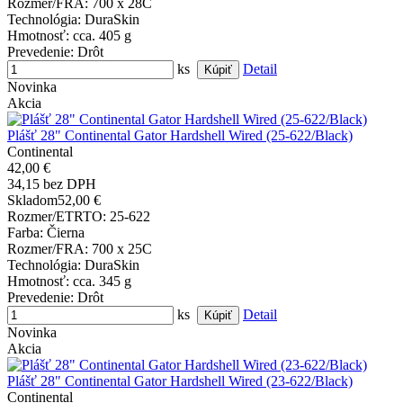
Rozmer/FRA
: 700 x 28C
Technológia
: DuraSkin
Hmotnosť
: cca. 405 g
Prevedenie
: Drôt
ks
Detail
Novinka
Akcia
Plášť 28" Continental Gator Hardshell Wired (25-622/Black)
Continental
42,00 €
34,15 bez DPH
Skladom
52,00 €
Rozmer/ETRTO
: 25-622
Farba
: Čierna
Rozmer/FRA
: 700 x 25C
Technológia
: DuraSkin
Hmotnosť
: cca. 345 g
Prevedenie
: Drôt
ks
Detail
Novinka
Akcia
Plášť 28" Continental Gator Hardshell Wired (23-622/Black)
Continental