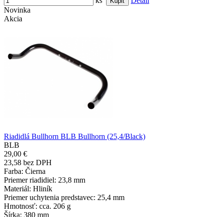
ks
Detail
Novinka
Akcia
Riadidlá Bullhorn BLB Bullhorn (25,4/Black)
BLB
29,00 €
23,58 bez DPH
Farba
: Čierna
Priemer riadidiel
: 23,8 mm
Materiál
: Hliník
Priemer uchytenia predstavec
: 25,4 mm
Hmotnosť
: cca. 206 g
Šírka
: 380 mm