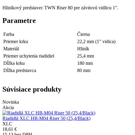
Hliníkový predstavec TWN Riser 80 pre závitovú vidlicu 1".
Parametre
Farba
Čierna
Priemer krku
22,2 mm (1" vidica)
Materiál
Hliník
Priemer uchytenia riadidiel
25,4 mm
Dĺžka krku
180 mm
Dĺžka predstavca
80 mm
Súvisiace produkty
Novinka
Akcia
Riadidlá XLC HB-M04 Riser 50 (25,4/Black)
XLC
18,61 €
15,13 bez DPH