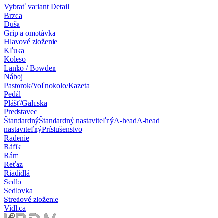
Vybrať variant
Detail
Brzda
Duša
Grip a omotávka
Hlavové zloženie
Kľuka
Koleso
Lanko / Bowden
Náboj
Pastorok/Voľnokolo/Kazeta
Pedál
Plášť/Galuska
Predstavec
Štandardný
Štandardný nastaviteľný
A-head
A-head
nastaviteľný
Príslušenstvo
Radenie
Ráfik
Rám
Reťaz
Riadidlá
Sedlo
Sedlovka
Stredové zloženie
Vidlica