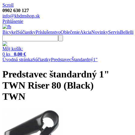
Scroll
0902 630 127
info@kbdmshop.sk
Prihlásenie
Bicykel
Súčiastky
Príslušenstvo
Oblečenie
Akcia
Novinky
Servis
Bellelli
Môj košík:
0 ks
0,00 €
Úvodná stránka
Súčiastky
Predstavec
Štandardný
1"
Predstavec štandardný 1"
TWN Riser 80 (Black)
TWN