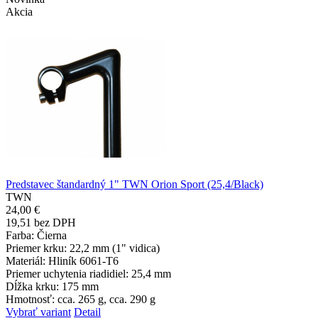
Akcia
Predstavec štandardný 1" TWN Orion Sport (25,4/Black)
TWN
24,00 €
19,51 bez DPH
Farba
: Čierna
Priemer krku
: 22,2 mm (1" vidica)
Materiál
: Hliník 6061-T6
Priemer uchytenia riadidiel
: 25,4 mm
Dĺžka krku
: 175 mm
Hmotnosť
: cca. 265 g, cca. 290 g
Vybrať variant
Detail