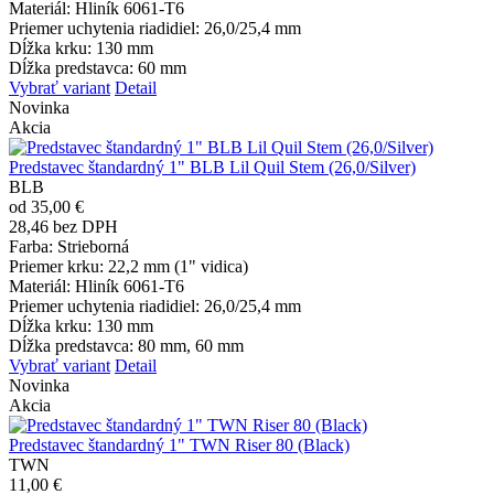
Materiál
: Hliník 6061-T6
Priemer uchytenia riadidiel
: 26,0/25,4 mm
Dĺžka krku
: 130 mm
Dĺžka predstavca
: 60 mm
Vybrať variant
Detail
Novinka
Akcia
Predstavec štandardný 1" BLB Lil Quil Stem (26,0/Silver)
BLB
od 35,00 €
28,46 bez DPH
Farba
: Strieborná
Priemer krku
: 22,2 mm (1" vidica)
Materiál
: Hliník 6061-T6
Priemer uchytenia riadidiel
: 26,0/25,4 mm
Dĺžka krku
: 130 mm
Dĺžka predstavca
: 80 mm, 60 mm
Vybrať variant
Detail
Novinka
Akcia
Predstavec štandardný 1" TWN Riser 80 (Black)
TWN
11,00 €