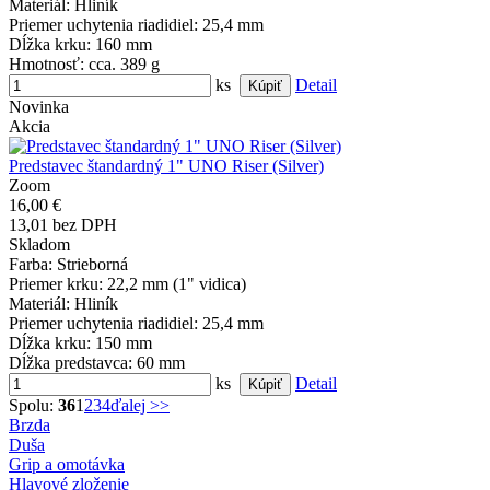
Materiál
: Hliník
Priemer uchytenia riadidiel
: 25,4 mm
Dĺžka krku
: 160 mm
Hmotnosť
: cca. 389 g
ks
Detail
Novinka
Akcia
Predstavec štandardný 1" UNO Riser (Silver)
Zoom
16,00 €
13,01 bez DPH
Skladom
Farba
: Strieborná
Priemer krku
: 22,2 mm (1" vidica)
Materiál
: Hliník
Priemer uchytenia riadidiel
: 25,4 mm
Dĺžka krku
: 150 mm
Dĺžka predstavca
: 60 mm
ks
Detail
Spolu:
36
1
2
3
4
ďalej >>
Brzda
Duša
Grip a omotávka
Hlavové zloženie