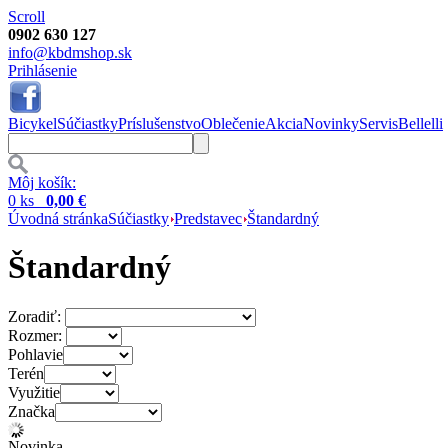
Scroll
0902 630 127
info@kbdmshop.sk
Prihlásenie
Bicykel
Súčiastky
Príslušenstvo
Oblečenie
Akcia
Novinky
Servis
Bellelli
Môj košík:
0 ks
0,00 €
Úvodná stránka
Súčiastky
Predstavec
Štandardný
Štandardný
Zoradiť:
Rozmer:
Pohlavie
Terén
Využitie
Značka
Novinka