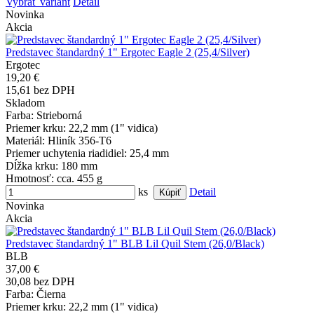
Vybrať variant
Detail
Novinka
Akcia
Predstavec štandardný 1" Ergotec Eagle 2 (25,4/Silver)
Ergotec
19,20 €
15,61 bez DPH
Skladom
Farba
: Strieborná
Priemer krku
: 22,2 mm (1" vidica)
Materiál
: Hliník 356-T6
Priemer uchytenia riadidiel
: 25,4 mm
Dĺžka krku
: 180 mm
Hmotnosť
: cca. 455 g
ks
Detail
Novinka
Akcia
Predstavec štandardný 1" BLB Lil Quil Stem (26,0/Black)
BLB
37,00 €
30,08 bez DPH
Farba
: Čierna
Priemer krku
: 22,2 mm (1" vidica)