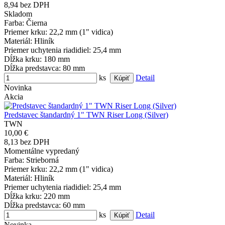
8,94 bez DPH
Skladom
Farba
: Čierna
Priemer krku
: 22,2 mm (1" vidica)
Materiál
: Hliník
Priemer uchytenia riadidiel
: 25,4 mm
Dĺžka krku
: 180 mm
Dĺžka predstavca
: 80 mm
ks
Detail
Novinka
Akcia
Predstavec štandardný 1" TWN Riser Long (Silver)
TWN
10,00 €
8,13 bez DPH
Momentálne vypredaný
Farba
: Strieborná
Priemer krku
: 22,2 mm (1" vidica)
Materiál
: Hliník
Priemer uchytenia riadidiel
: 25,4 mm
Dĺžka krku
: 220 mm
Dĺžka predstavca
: 60 mm
ks
Detail
Novinka