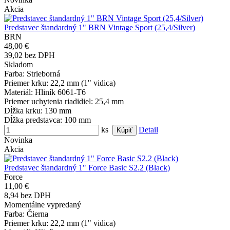
Akcia
Predstavec štandardný 1" BRN Vintage Sport (25,4/Silver)
BRN
48,00 €
39,02 bez DPH
Skladom
Farba
: Strieborná
Priemer krku
: 22,2 mm (1" vidica)
Materiál
: Hliník 6061-T6
Priemer uchytenia riadidiel
: 25,4 mm
Dĺžka krku
: 130 mm
Dĺžka predstavca
: 100 mm
ks
Detail
Novinka
Akcia
Predstavec štandardný 1" Force Basic S2.2 (Black)
Force
11,00 €
8,94 bez DPH
Momentálne vypredaný
Farba
: Čierna
Priemer krku
: 22,2 mm (1" vidica)