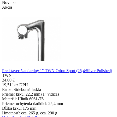
Novinka
Akcia
Predstavec štandardný 1" TWN Orion Sport (25,4/Silver Polished)
TWN
24,00 €
19,51 bez DPH
Farba
: Strieborná lesklá
Priemer krku
: 22,2 mm (1" vidica)
Materiál
: Hliník 6061-T6
Priemer uchytenia riadidiel
: 25,4 mm
Dĺžka krku
: 175 mm
Hmotnosť
: cca. 265 g, cca. 290 g