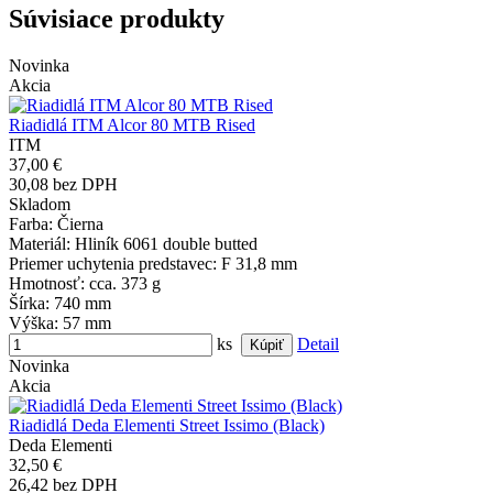
Súvisiace produkty
Novinka
Akcia
Riadidlá ITM Alcor 80 MTB Rised
ITM
37,00 €
30,08 bez DPH
Skladom
Farba
: Čierna
Materiál
: Hliník 6061 double butted
Priemer uchytenia predstavec
: F 31,8 mm
Hmotnosť
: cca. 373 g
Šírka
: 740 mm
Výška
: 57 mm
ks
Detail
Novinka
Akcia
Riadidlá Deda Elementi Street Issimo (Black)
Deda Elementi
32,50 €
26,42 bez DPH