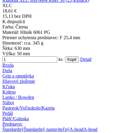
Riadidlá XLC HB-M04 Riser 50 (25,4/Black)
XLC
18,61 €
15,13 bez DPH
K dispozícii
Farba
: Čierna
Materiál
: Hliník 6061 PG
Priemer uchytenia predstavec
: F 25,4 mm
Hmotnosť
: cca. 345 g
Šírka
: 630 mm
Výška
: 50 mm
ks
Detail
Brzda
Duša
Grip a omotávka
Hlavové zloženie
Kľuka
Koleso
Lanko / Bowden
Náboj
Pastorok/Voľnokolo/Kazeta
Pedál
Plášť/Galuska
Predstavec
Štandardný
Štandardný nastaviteľný
A-head
A-head