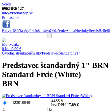
Scroll
0902 630 127
info@kbdmshop.sk
Prihlásenie
Bicykel
Súčiastky
Príslušenstvo
Oblečenie
Akcia
Novinky
Servis
Bellelli
Môj košík:
0 ks
0,00 €
Úvodná stránka
Súčiastky
Predstavec
Štandardný
1"
Predstavec štandardný 1" BRN
Standard Fixie (White)
BRN
22,00 €
[23010040]
bez DPH
17,89 €
ks