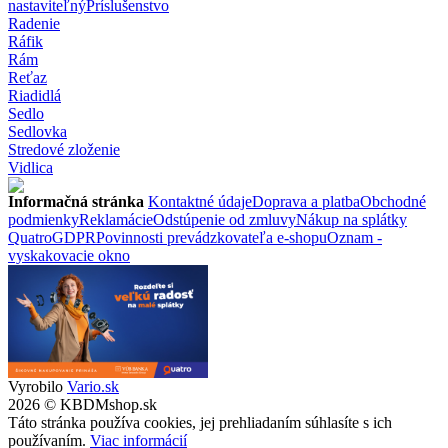
nastaviteľný
Príslušenstvo
Radenie
Ráfik
Rám
Reťaz
Riadidlá
Sedlo
Sedlovka
Stredové zloženie
Vidlica
Informačná stránka
Kontaktné údaje
Doprava a platba
Obchodné
podmienky
Reklamácie
Odstúpenie od zmluvy
Nákup na splátky
Quatro
GDPR
Povinnosti prevádzkovateľa e-shopu
Oznam -
vyskakovacie okno
Vyrobilo
Vario.sk
2026 © KBDMshop.sk
Táto stránka používa cookies, jej prehliadaním súhlasíte s ich
používaním.
Viac informácií