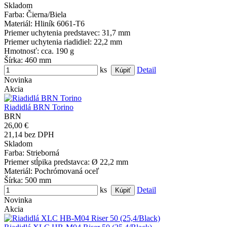
Skladom
Farba
: Čierna/Biela
Materiál
: Hliník 6061-T6
Priemer uchytenia predstavec
: 31,7 mm
Priemer uchytenia riadidiel
: 22,2 mm
Hmotnosť
: cca. 190 g
Šírka
: 460 mm
ks
Detail
Novinka
Akcia
Riadidlá BRN Torino
BRN
26,00 €
21,14 bez DPH
Skladom
Farba
: Strieborná
Priemer stĺpika predstavca
: Ø 22,2 mm
Materiál
: Pochrómovaná oceľ
Šírka
: 500 mm
ks
Detail
Novinka
Akcia