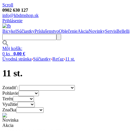
Scroll
0902 630 127
info@kbdmshop.sk
Prihlásenie
Bicykel
Súčiastky
Príslušenstvo
Oblečenie
Akcia
Novinky
Servis
Bellelli
Môj košík:
0 ks
0,00 €
Úvodná stránka
Súčiastky
Reťaz
11 st.
11 st.
Zoradiť:
Pohlavie
Terén
Využitie
Značka
Novinka
Akcia