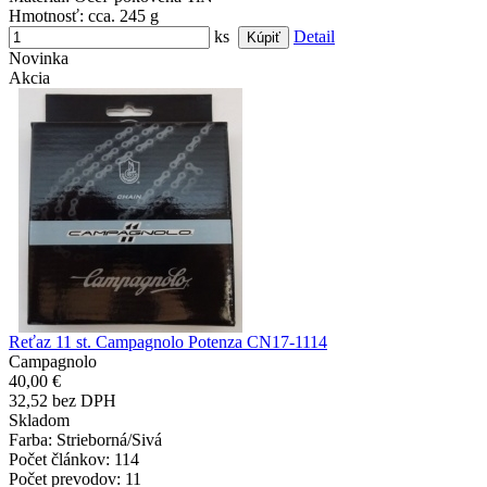
Hmotnosť
: cca. 245 g
ks
Detail
Novinka
Akcia
Reťaz 11 st. Campagnolo Potenza CN17-1114
Campagnolo
40,00 €
32,52 bez DPH
Skladom
Farba
: Strieborná/Sivá
Počet článkov
: 114
Počet prevodov
: 11