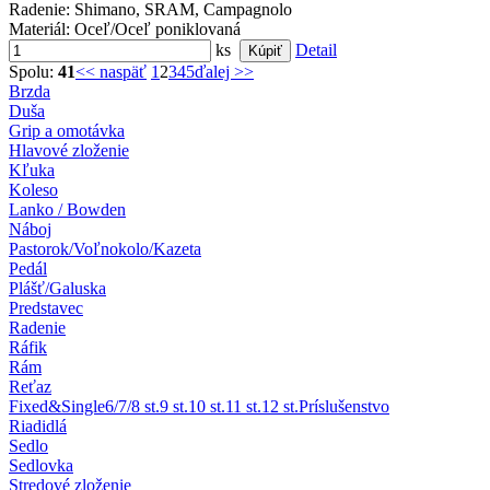
Radenie
: Shimano, SRAM, Campagnolo
Materiál
: Oceľ/Oceľ poniklovaná
ks
Detail
Spolu:
41
<< naspäť
1
2
3
4
5
ďalej >>
Brzda
Duša
Grip a omotávka
Hlavové zloženie
Kľuka
Koleso
Lanko / Bowden
Náboj
Pastorok/Voľnokolo/Kazeta
Pedál
Plášť/Galuska
Predstavec
Radenie
Ráfik
Rám
Reťaz
Fixed&Single
6/7/8 st.
9 st.
10 st.
11 st.
12 st.
Príslušenstvo
Riadidlá
Sedlo
Sedlovka
Stredové zloženie