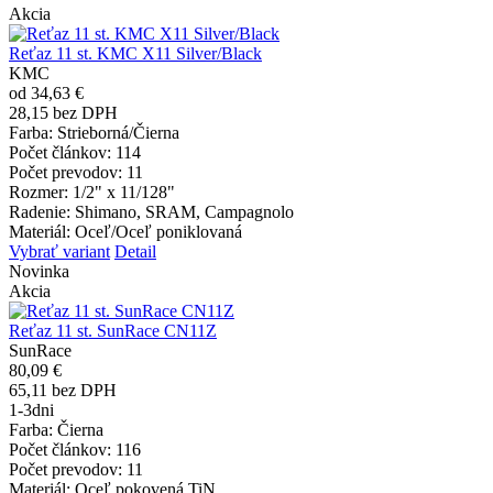
Akcia
Reťaz 11 st. KMC X11 Silver/Black
KMC
od 34,63 €
28,15 bez DPH
Farba
: Strieborná/Čierna
Počet článkov
: 114
Počet prevodov
: 11
Rozmer
: 1/2" x 11/128"
Radenie
: Shimano, SRAM, Campagnolo
Materiál
: Oceľ/Oceľ poniklovaná
Vybrať variant
Detail
Novinka
Akcia
Reťaz 11 st. SunRace CN11Z
SunRace
80,09 €
65,11 bez DPH
1-3dni
Farba
: Čierna
Počet článkov
: 116
Počet prevodov
: 11
Materiál
: Oceľ pokovená TiN