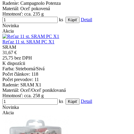
Radenie
: Campagnolo Potenza
Materiál
: Oceľ pokovená
Hmotnosť
: cca. 235 g
ks
Detail
Novinka
Akcia
Reťaz 11 st. SRAM PC X1
SRAM
31,67 €
25,75 bez DPH
K dispozícii
Farba
: Strieborná/Sivá
Počet článkov
: 118
Počet prevodov
: 11
Radenie
: SRAM X1
Materiál
: Oceľ/Oceľ poniklovaná
Hmotnosť
: cca. 258 g
ks
Detail
Novinka
Akcia