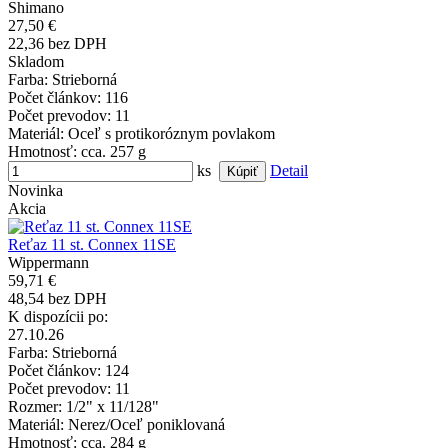
Shimano
27,50 €
22,36 bez DPH
Skladom
Farba
: Strieborná
Počet článkov
: 116
Počet prevodov
: 11
Materiál
: Oceľ s protikoróznym povlakom
Hmotnosť
: cca. 257 g
ks
Detail
Novinka
Akcia
Reťaz 11 st. Connex 11SE
Wippermann
59,71 €
48,54 bez DPH
K dispozícii po:
27.10.26
Farba
: Strieborná
Počet článkov
: 124
Počet prevodov
: 11
Rozmer
: 1/2" x 11/128"
Materiál
: Nerez/Oceľ poniklovaná
Hmotnosť
: cca. 284 g