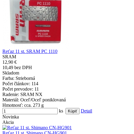
Reťaz 11 st. SRAM PC 1110
SRAM
12,90 €
10,49 bez DPH
Skladom
Farba
: Strieborná
Počet článkov
: 114
Počet prevodov
: 11
Radenie
: SRAM NX
Materiál
: Oceľ/Oceľ poniklovaná
Hmotnosť
: cca. 273 g
ks
Detail
Novinka
Akcia
Reťaz 11 st. Shimano CN-HG901