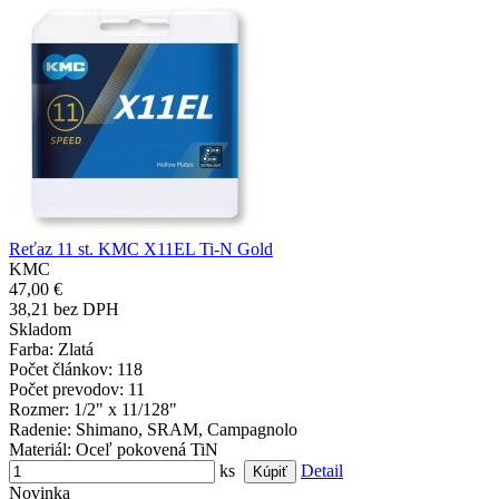
Reťaz 11 st. KMC X11EL Ti-N Gold
KMC
47,00 €
38,21 bez DPH
Skladom
Farba
: Zlatá
Počet článkov
: 118
Počet prevodov
: 11
Rozmer
: 1/2" x 11/128"
Radenie
: Shimano, SRAM, Campagnolo
Materiál
: Oceľ pokovená TiN
ks
Detail
Novinka