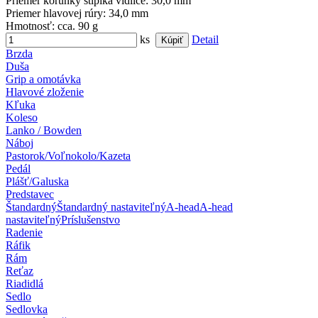
Priemer korunky stĺpika vidlice
: 30,0 mm
Priemer hlavovej rúry
: 34,0 mm
Hmotnosť
: cca. 90 g
ks
Detail
Brzda
Duša
Grip a omotávka
Hlavové zloženie
Kľuka
Koleso
Lanko / Bowden
Náboj
Pastorok/Voľnokolo/Kazeta
Pedál
Plášť/Galuska
Predstavec
Štandardný
Štandardný nastaviteľný
A-head
A-head
nastaviteľný
Príslušenstvo
Radenie
Ráfik
Rám
Reťaz
Riadidlá
Sedlo
Sedlovka