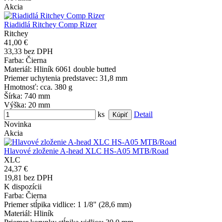
Akcia
Riadidlá Ritchey Comp Rizer
Ritchey
41,00 €
33,33 bez DPH
Farba
: Čierna
Materiál
: Hliník 6061 double butted
Priemer uchytenia predstavec
: 31,8 mm
Hmotnosť
: cca. 380 g
Šírka
: 740 mm
Výška
: 20 mm
ks
Detail
Novinka
Akcia
Hlavové zloženie A-head XLC HS-A05 MTB/Road
XLC
24,37 €
19,81 bez DPH
K dispozícii
Farba
: Čierna
Priemer stĺpika vidlice
: 1 1/8" (28,6 mm)
Materiál
: Hliník