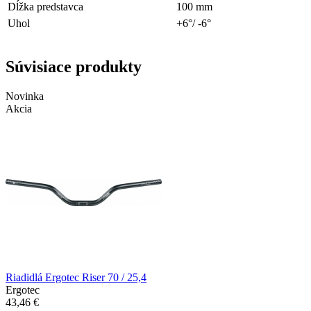
Dĺžka predstavca
100 mm
Uhol
+6°/ -6°
Súvisiace produkty
Novinka
Akcia
Riadidlá Ergotec Riser 70 / 25,4
Ergotec
43,46 €