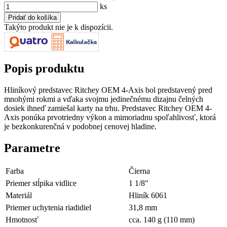
ks
Takýto produkt nie je k dispozícii.
Popis produktu
Hliníkový predstavec Ritchey OEM 4-Axis bol predstavený pred
mnohými rokmi a vďaka svojmu jedinečnému dizajnu čelných
dosiek ihneď zamiešal karty na trhu. Predstavec Ritchey OEM 4-
Axis ponúka prvotriedny výkon a mimoriadnu spoľahlivosť, ktorá
je bezkonkurenčná v podobnej cenovej hladine.
Parametre
Farba
Čierna
Priemer stĺpika vidlice
1 1/8"
Materiál
Hliník 6061
Priemer uchytenia riadidiel
31,8 mm
Hmotnosť
cca. 140 g (110 mm)