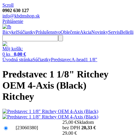
Scroll
0902 630 127
info@kbdmshop.sk
Prihlásenie
Bicykel
Súčiastky
Príslušenstvo
Oblečenie
Akcia
Novinky
Servis
Bellelli
Môj košík:
0 ks
0,00 €
Úvodná stránka
Súčiastky
Predstavec
A-head
1 1/8"
Predstavec 1 1/8" Ritchey
OEM 4-Axis (Black)
Ritchey
25,00 €
Skladom
[23060380]
bez DPH
20,33 €
29,00 €