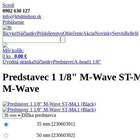
Scroll
0902 630 127
info@kbdmshop.sk
Prihlásenie
Bicykel
Súčiastky
Príslušenstvo
Oblečenie
Akcia
Novinky
Servis
Bellelli
Môj košík:
0 ks
0,00 €
Úvodná stránka
Súčiastky
Predstavec
A-head
1 1/8"
Predstavec 1 1/8" M-Wave ST-M
M-Wave
Dĺžka predstavca
35 mm
[23060391]
50 mm
[23060392]