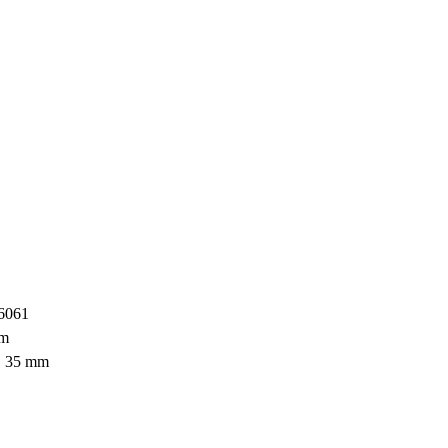
 6061
mm
, 35 mm