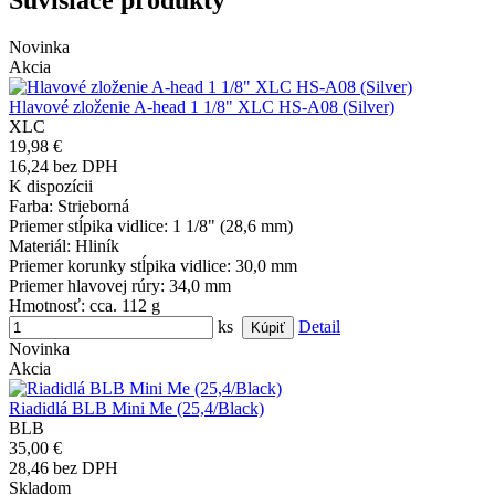
Súvisiace produkty
Novinka
Akcia
Hlavové zloženie A-head 1 1/8" XLC HS-A08 (Silver)
XLC
19,98 €
16,24 bez DPH
K dispozícii
Farba
: Strieborná
Priemer stĺpika vidlice
: 1 1/8" (28,6 mm)
Materiál
: Hliník
Priemer korunky stĺpika vidlice
: 30,0 mm
Priemer hlavovej rúry
: 34,0 mm
Hmotnosť
: cca. 112 g
ks
Detail
Novinka
Akcia
Riadidlá BLB Mini Me (25,4/Black)
BLB
35,00 €
28,46 bez DPH
Skladom