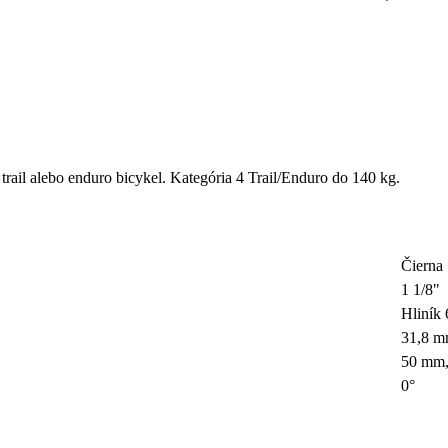
ail alebo enduro bicykel. Kategória 4 Trail/Enduro do 140 kg.
Čierna
1 1/8"
Hliník
31,8 
50 mm
0°