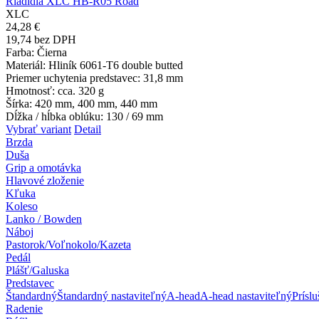
Riadidlá XLC HB-R05 Road
XLC
24,28 €
19,74 bez DPH
Farba
: Čierna
Materiál
: Hliník 6061-T6 double butted
Priemer uchytenia predstavec
: 31,8 mm
Hmotnosť
: cca. 320 g
Šírka
: 420 mm, 400 mm, 440 mm
Dĺžka / hĺbka oblúku
: 130 / 69 mm
Vybrať variant
Detail
Brzda
Duša
Grip a omotávka
Hlavové zloženie
Kľuka
Koleso
Lanko / Bowden
Náboj
Pastorok/Voľnokolo/Kazeta
Pedál
Plášť/Galuska
Predstavec
Štandardný
Štandardný nastaviteľný
A-head
A-head nastaviteľný
Prísl
Radenie