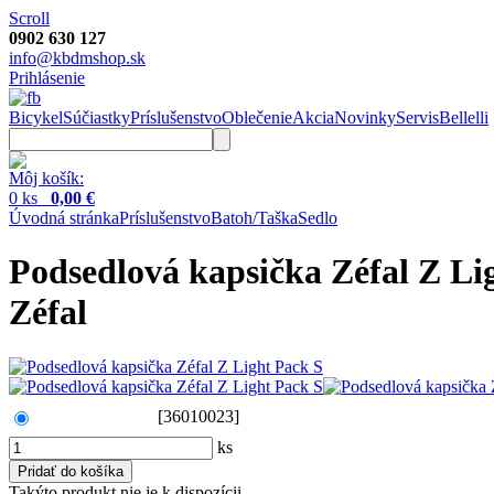
Scroll
0902 630 127
info@kbdmshop.sk
Prihlásenie
Bicykel
Súčiastky
Príslušenstvo
Oblečenie
Akcia
Novinky
Servis
Bellelli
Môj košík:
0 ks
0,00 €
Úvodná stránka
Príslušenstvo
Batoh/Taška
Sedlo
Podsedlová kapsička Zéfal Z Li
Zéfal
[36010023]
ks
Takýto produkt nie je k dispozícii.