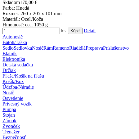
Skladom
170,00 €
Farba
: Hnedá
Rozmer
: 260 x 205 x 101 mm
Materiál
: Oceľ/Koža
Hmotnosť
: cca. 1050 g
ks
Detail
Autonosič
Batoh/Taška
Sedlo
Sedlovka
Nosič
Rám
Rameno
Riadidlá
Preprava
Príslušenstvo
Blatník
Elektronika
Detská sedačka
Držiak
Fľaša/Košík na fľašu
Košík/Box
Údržba/Náradie
Nosič
Osvetlenie
Prívesný vozík
Pumpa
Stojan
Zámok
Zvonček
Trenažér
Bezpečnosť