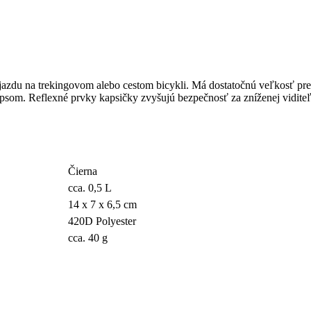
 jazdu na trekingovom alebo cestom bicykli. Má dostatočnú veľkosť pr
psom. Reflexné prvky kapsičky zvyšujú bezpečnosť za zníženej viditeľ
Čierna
cca. 0,5 L
14 x 7 x 6,5 cm
420D Polyester
cca. 40 g