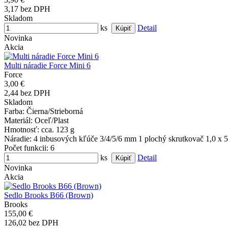
3,17 bez DPH
Skladom
ks
Detail
Novinka
Akcia
Multi náradie Force Mini 6
Force
3,00 €
2,44 bez DPH
Skladom
Farba
: Čierna/Strieborná
Materiál
: Oceľ/Plast
Hmotnosť
: cca. 123 g
Náradie
: 4 inbusových kľúče 3/4/5/6 mm 1 plochý skrutkovač 1,0 x
Počet funkcii
: 6
ks
Detail
Novinka
Akcia
Sedlo Brooks B66 (Brown)
Brooks
155,00 €
126,02 bez DPH