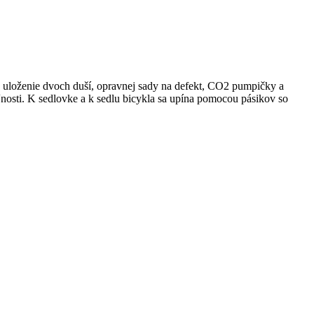
e uloženie dvoch duší, opravnej sady na defekt, CO2 pumpičky a
nosti. K sedlovke a k sedlu bicykla sa upína pomocou pásikov so