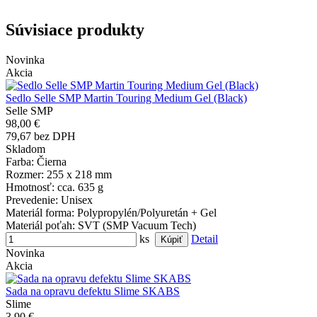
Súvisiace produkty
Novinka
Akcia
Sedlo Selle SMP Martin Touring Medium Gel (Black)
Selle SMP
98,00 €
79,67 bez DPH
Skladom
Farba
: Čierna
Rozmer
: 255 x 218 mm
Hmotnosť
: cca. 635 g
Prevedenie
: Unisex
Materiál forma
: Polypropylén/Polyuretán + Gel
Materiál poťah
: SVT (SMP Vacuum Tech)
ks
Detail
Novinka
Akcia
Sada na opravu defektu Slime SKABS
Slime
3,90 €