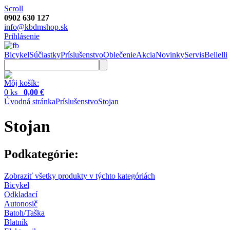
Scroll
0902 630 127
info@kbdmshop.sk
Prihlásenie
Bicykel
Súčiastky
Príslušenstvo
Oblečenie
Akcia
Novinky
Servis
Bellelli
Môj košík:
0 ks
0,00 €
Úvodná stránka
Príslušenstvo
Stojan
Stojan
Podkategórie:
Zobraziť všetky produkty v týchto kategóriách
Bicykel
Odkladací
Autonosič
Batoh/Taška
Blatník