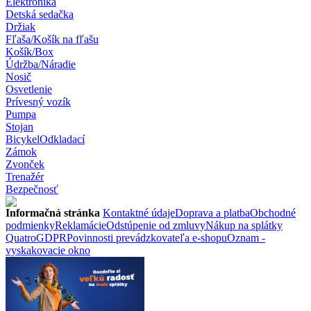
Elektronika
Detská sedačka
Držiak
Fľaša/Košík na fľašu
Košík/Box
Údržba/Náradie
Nosič
Osvetlenie
Prívesný vozík
Pumpa
Stojan
Bicykel
Odkladací
Zámok
Zvonček
Trenažér
Bezpečnosť
Informačná stránka
Kontaktné údaje
Doprava a platba
Obchodné
podmienky
Reklamácie
Odstúpenie od zmluvy
Nákup na splátky
Quatro
GDPR
Povinnosti prevádzkovateľa e-shopu
Oznam -
vyskakovacie okno