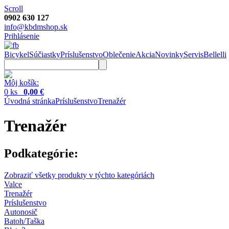
Scroll
0902 630 127
info@kbdmshop.sk
Prihlásenie
Bicykel
Súčiastky
Príslušenstvo
Oblečenie
Akcia
Novinky
Servis
Bellelli
Môj košík:
0 ks
0,00 €
Úvodná stránka
Príslušenstvo
Trenažér
Trenažér
Podkategórie:
Zobraziť všetky produkty v týchto kategóriách
Valce
Trenažér
Príslušenstvo
Autonosič
Batoh/Taška