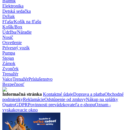
Blatník
Elektronika
Detská sedačka
Držiak
Fľaša/Košík na fľašu
Košík/Box
Údržba/Náradie
Nosič
Osvetlenie
Prívesný vozík
Pumpa
Stojan
Zámok
Zvonček
Trenažér
Valce
Trenažér
Príslušenstvo
Bezpečnosť
Informačná stránka
Kontaktné údaje
Doprava a platba
Obchodné
podmienky
Reklamácie
Odstúpenie od zmluvy
Nákup na splátky
Quatro
GDPR
Povinnosti prevádzkovateľa e-shopu
Oznam -
vyskakovacie okno