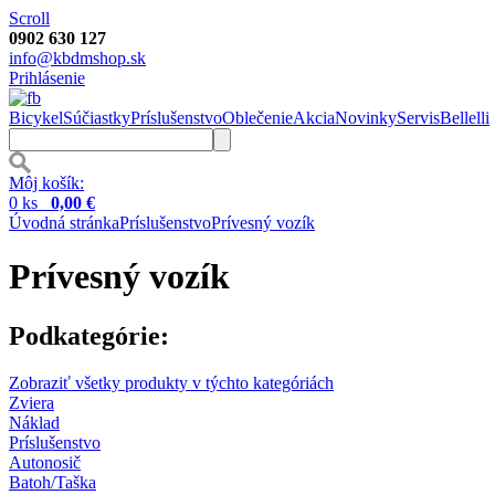
Scroll
0902 630 127
info@kbdmshop.sk
Prihlásenie
Bicykel
Súčiastky
Príslušenstvo
Oblečenie
Akcia
Novinky
Servis
Bellelli
Môj košík:
0 ks
0,00 €
Úvodná stránka
Príslušenstvo
Prívesný vozík
Prívesný vozík
Podkategórie:
Zobraziť všetky produkty v týchto kategóriách
Zviera
Náklad
Príslušenstvo
Autonosič
Batoh/Taška