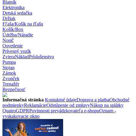
Blatník
Elektronika
Detská sedačka
Držiak
Fľaša/Košík na fľašu
Košík/Box
Údržba/Náradie
Nosič
Osvetlenie
Prívesný vozík
Zviera
Náklad
Príslušenstvo
Pumpa
Stojan
Zámok
Zvonček
Trenažér
Bezpečnosť
Informačná stránka
Kontaktné údaje
Doprava a platba
Obchodné
podmienky
Reklamácie
Odstúpenie od zmluvy
Nákup na splátky
Quatro
GDPR
Povinnosti prevádzkovateľa e-shopu
Oznam -
vyskakovacie okno