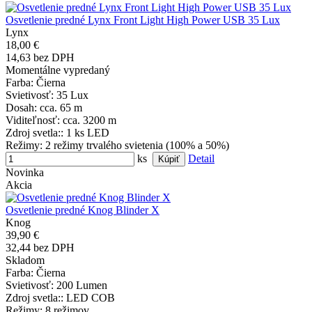
Osvetlenie predné Lynx Front Light High Power USB 35 Lux
Lynx
18,00 €
14,63 bez DPH
Momentálne vypredaný
Farba
: Čierna
Svietivosť
: 35 Lux
Dosah
: cca. 65 m
Viditeľnosť
: cca. 3200 m
Zdroj svetla:
: 1 ks LED
Režimy
: 2 režimy trvalého svietenia (100% a 50%)
ks
Detail
Novinka
Akcia
Osvetlenie predné Knog Blinder X
Knog
39,90 €
32,44 bez DPH
Skladom
Farba
: Čierna
Svietivosť
: 200 Lumen
Zdroj svetla:
: LED COB
Režimy
: 8 režimov