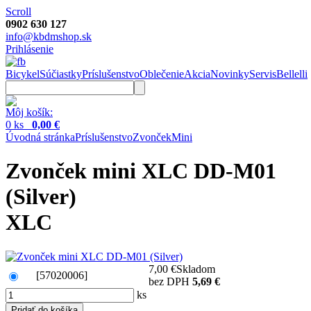
Scroll
0902 630 127
info@kbdmshop.sk
Prihlásenie
Bicykel
Súčiastky
Príslušenstvo
Oblečenie
Akcia
Novinky
Servis
Bellelli
Môj košík:
0 ks
0,00 €
Úvodná stránka
Príslušenstvo
Zvonček
Mini
Zvonček mini XLC DD-M01
(Silver)
XLC
7,00 €
Skladom
[57020006]
bez DPH
5,69 €
ks