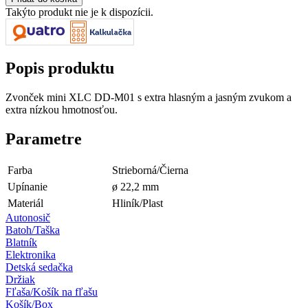
Takýto produkt nie je k dispozícii.
Popis produktu
Zvonček mini XLC DD-M01 s extra hlasným a jasným zvukom a
extra nízkou hmotnosťou.
Parametre
Farba
Strieborná/Čierna
Upínanie
ø 22,2 mm
Materiál
Hliník/Plast
Autonosič
Batoh/Taška
Blatník
Elektronika
Detská sedačka
Držiak
Fľaša/Košík na fľašu
Košík/Box