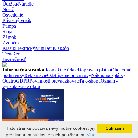
Údržba/Náradie
Nosič
Osvetlenie
Prívesný vozík
Pumpa
Stojan
Zámok
Zvonček
Klasik
Elektrický
Mini
Deti
Klaksón
Trenažér
Bezpečnosť
Informačná stránka
Kontaktné údaje
Doprava a platba
Obchodné
podmienky
Reklamácie
Odstúpenie od zmluvy
Nákup na splátky
Quatro
GDPR
Povinnosti prevádzkovateľa e-shopu
Oznam -
vyskakovacie okno
Vyrobilo
Vario.sk
Táto stránka používa nevyhnutné cookies, jej
Súhlasím
2026 © KBDMshop.sk
prehliadaním súhlasíte s ich používaním.
Viac
Táto stránka používa cookies, jej prehliadaním súhlasíte s ich