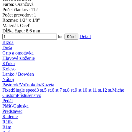
Farba
: Oranžová
Počet článkov
: 112
Počet prevodov
: 1
Rozmer
: 1/2" x 1/8"
Materiál
: Oceľ
Dĺžka čapu
: 8,6 mm
ks
Detail
Brzda
Duša
Grip a omotávka
Hlavové zloženie
Kľuka
Koleso
Lanko / Bowden
Náboj
Pastorok/Voľnokolo/Kazeta
Fixed
Single speed
3 st.
5 st.
6 st.
7 st.
8 st.
9 st.
10 st.
11 st.
12 st.
Miche
Custom
Príslušenstvo
Pedál
Plášť/Galuska
Predstavec
Radenie
Ráfik
Rám