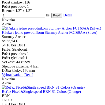
Počet článkov
: 116
Počet prevodov
: 1
Rozmer
: 1/2" x 1/8"
ks
Detail
Novinka
Akcia
Kľuka s jedno prevodníkom Sturmey Archer FCT60AA (Silver)
Sturmey Archer
od 66,54 €
54,10 bez DPH
Farba
: Strieborná
Počet prevodov
: 1
Počet rýchlostí
: 1
Veľkosť
: 44 zubov
Stredové zloženie
: 4 hran
Dĺžka kľuky
: 170 mm
Vybrať variant
Detail
Novinka
Akcia
Reťaz Fixed&Single speed BRN S1 Colors (Orange)
BRN
16,00 €
13,01 bez DPH