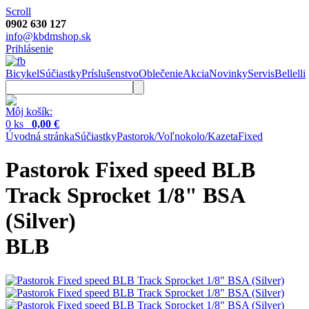
Scroll
0902 630 127
info@kbdmshop.sk
Prihlásenie
Bicykel
Súčiastky
Príslušenstvo
Oblečenie
Akcia
Novinky
Servis
Bellelli
Môj košík:
0 ks
0,00 €
Úvodná stránka
Súčiastky
Pastorok/Voľnokolo/Kazeta
Fixed
Pastorok Fixed speed BLB
Track Sprocket 1/8" BSA
(Silver)
BLB