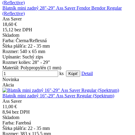
Blatník mini zadný 28"-29" Ass Saver Fendor Bendor Regular
(Reflective)
Ass Saver
18,60 €
15,12 bez DPH
Skladom
Farba
: Čierna/Reflexná
Šírka plášťa
: 22 - 35 mm
Rozmer
: 540 x 65 mm
Upínanie
: Suchý zips
Rozmer kolies
: 28" - 29"
Materiál
: Polypropylén (1 mm)
ks
Detail
Novinka
Akcia
Blatník mini zadný 16"-29" Ass Saver Regular (Spektrum)
Ass Saver
11,00 €
8,94 bez DPH
Skladom
Farba
: Farebná
Šírka plášťa
: 22 - 35 mm
Rozmer
: 383 x 115,5 mm