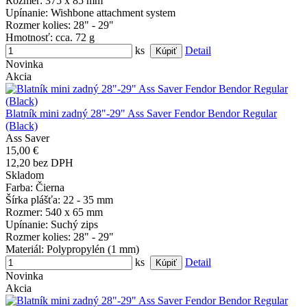
Rozmer
: 375 x 85 mm
Upínanie
: Wishbone attachment system
Rozmer kolies
: 28" - 29"
Hmotnosť
: cca. 72 g
ks
Detail
Novinka
Akcia
Blatník mini zadný 28"-29" Ass Saver Fendor Bendor Regular
(Black)
Ass Saver
15,00 €
12,20 bez DPH
Skladom
Farba
: Čierna
Šírka plášťa
: 22 - 35 mm
Rozmer
: 540 x 65 mm
Upínanie
: Suchý zips
Rozmer kolies
: 28" - 29"
Materiál
: Polypropylén (1 mm)
ks
Detail
Novinka
Akcia