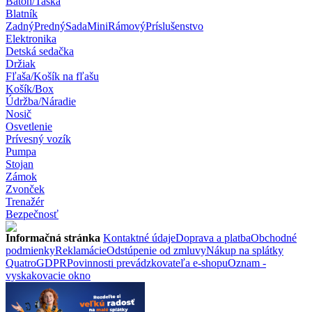
Batoh/Taška
Blatník
Zadný
Predný
Sada
Mini
Rámový
Príslušenstvo
Elektronika
Detská sedačka
Držiak
Fľaša/Košík na fľašu
Košík/Box
Údržba/Náradie
Nosič
Osvetlenie
Prívesný vozík
Pumpa
Stojan
Zámok
Zvonček
Trenažér
Bezpečnosť
Informačná stránka
Kontaktné údaje
Doprava a platba
Obchodné
podmienky
Reklamácie
Odstúpenie od zmluvy
Nákup na splátky
Quatro
GDPR
Povinnosti prevádzkovateľa e-shopu
Oznam -
vyskakovacie okno