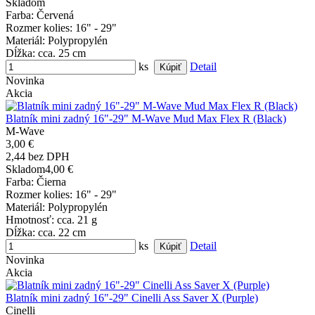
Skladom
Farba
: Červená
Rozmer kolies
: 16" - 29"
Materiál
: Polypropylén
Dĺžka
: cca. 25 cm
ks
Detail
Novinka
Akcia
Blatník mini zadný 16"-29" M-Wave Mud Max Flex R (Black)
M-Wave
3,00 €
2,44 bez DPH
Skladom
4,00 €
Farba
: Čierna
Rozmer kolies
: 16" - 29"
Materiál
: Polypropylén
Hmotnosť
: cca. 21 g
Dĺžka
: cca. 22 cm
ks
Detail
Novinka
Akcia
Blatník mini zadný 16"-29" Cinelli Ass Saver X (Purple)
Cinelli