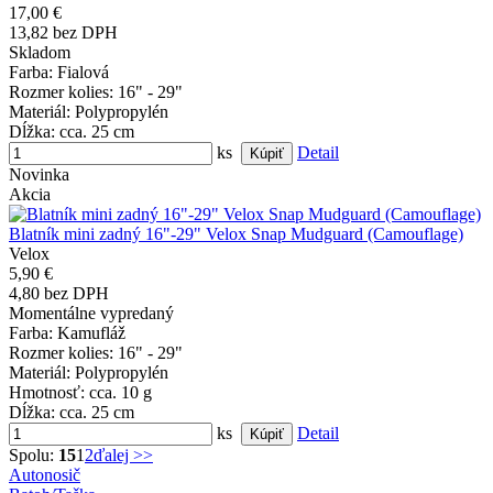
17,00 €
13,82 bez DPH
Skladom
Farba
: Fialová
Rozmer kolies
: 16" - 29"
Materiál
: Polypropylén
Dĺžka
: cca. 25 cm
ks
Detail
Novinka
Akcia
Blatník mini zadný 16"-29" Velox Snap Mudguard (Camouflage)
Velox
5,90 €
4,80 bez DPH
Momentálne vypredaný
Farba
: Kamufláž
Rozmer kolies
: 16" - 29"
Materiál
: Polypropylén
Hmotnosť
: cca. 10 g
Dĺžka
: cca. 25 cm
ks
Detail
Spolu:
15
1
2
ďalej >>
Autonosič