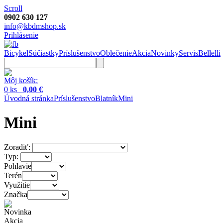
Scroll
0902 630 127
info@kbdmshop.sk
Prihlásenie
Bicykel
Súčiastky
Príslušenstvo
Oblečenie
Akcia
Novinky
Servis
Bellelli
Môj košík:
0 ks
0,00 €
Úvodná stránka
Príslušenstvo
Blatník
Mini
Mini
Zoradiť:
Typ:
Pohlavie
Terén
Využitie
Značka
Novinka
Akcia