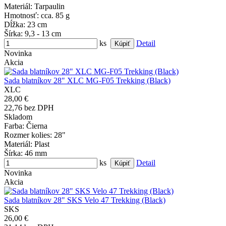
Materiál
: Tarpaulin
Hmotnosť
: cca. 85 g
Dĺžka
: 23 cm
Šírka
: 9,3 - 13 cm
ks
Detail
Novinka
Akcia
Sada blatníkov 28" XLC MG-F05 Trekking (Black)
XLC
28,00 €
22,76 bez DPH
Skladom
Farba
: Čierna
Rozmer kolies
: 28"
Materiál
: Plast
Šírka
: 46 mm
ks
Detail
Novinka
Akcia
Sada blatníkov 28" SKS Velo 47 Trekking (Black)
SKS
26,00 €