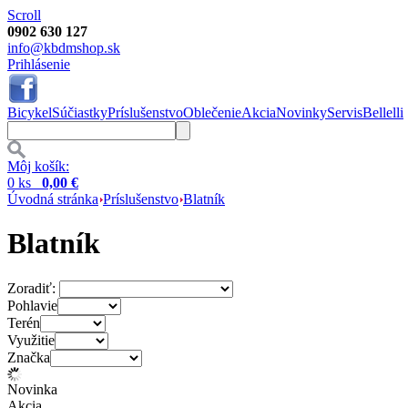
Scroll
0902 630 127
info@kbdmshop.sk
Prihlásenie
Bicykel
Súčiastky
Príslušenstvo
Oblečenie
Akcia
Novinky
Servis
Bellelli
Môj košík:
0 ks
0,00 €
Úvodná stránka
Príslušenstvo
Blatník
Blatník
Zoradiť:
Pohlavie
Terén
Využitie
Značka
Novinka
Akcia