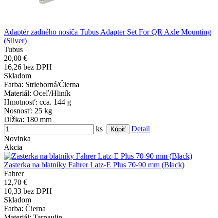
Adaptér zadného nosiča Tubus Adapter Set For QR Axle Mounting
(Silver)
Tubus
20,00 €
16,26 bez DPH
Skladom
Farba
: Strieborná/Čierna
Materiál
: Oceľ/Hliník
Hmotnosť
: cca. 144 g
Nosnosť
: 25 kg
Dĺžka
: 180 mm
ks
Detail
Novinka
Akcia
Zasterka na blatníky Fahrer Latz-E Plus 70-90 mm (Black)
Fahrer
12,70 €
10,33 bez DPH
Skladom
Farba
: Čierna
Materiál
: Tarpaulin