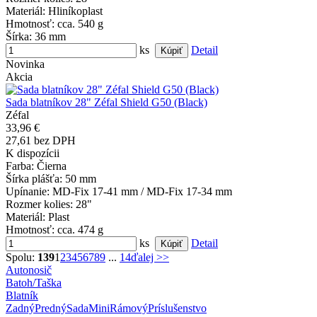
Materiál
: Hliníkoplast
Hmotnosť
: cca. 540 g
Šírka
: 36 mm
ks
Detail
Novinka
Akcia
Sada blatníkov 28" Zéfal Shield G50 (Black)
Zéfal
33,96 €
27,61 bez DPH
K dispozícii
Farba
: Čierna
Šírka plášťa
: 50 mm
Upínanie
: MD-Fix 17-41 mm / MD-Fix 17-34 mm
Rozmer kolies
: 28"
Materiál
: Plast
Hmotnosť
: cca. 474 g
ks
Detail
Spolu:
139
1
2
3
4
5
6
7
8
9
...
14
ďalej >>
Autonosič
Batoh/Taška
Blatník
Zadný
Predný
Sada
Mini
Rámový
Príslušenstvo