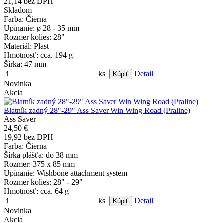
21,14 bez DPH
Skladom
Farba
: Čierna
Upínanie
: ø 28 - 35 mm
Rozmer kolies
: 28"
Materiál
: Plast
Hmotnosť
: cca. 194 g
Šírka
: 47 mm
ks
Detail
Novinka
Akcia
Blatník zadný 28"-29" Ass Saver Win Wing Road (Praline)
Ass Saver
24,50 €
19,92 bez DPH
Farba
: Čierna
Šírka plášťa
: do 38 mm
Rozmer
: 375 x 85 mm
Upínanie
: Wishbone attachment system
Rozmer kolies
: 28" - 29"
Hmotnosť
: cca. 64 g
ks
Detail
Novinka
Akcia