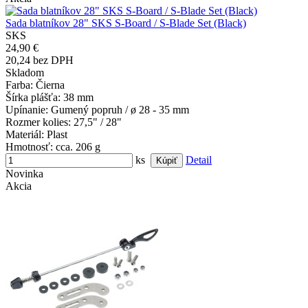
Sada blatníkov 28" SKS S-Board / S-Blade Set (Black)
SKS
24,90 €
20,24 bez DPH
Skladom
Farba
: Čierna
Šírka plášťa
: 38 mm
Upínanie
: Gumený popruh / ø 28 - 35 mm
Rozmer kolies
: 27,5" / 28"
Materiál
: Plast
Hmotnosť
: cca. 206 g
ks
Detail
Novinka
Akcia