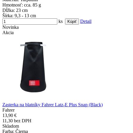
Hmotnosť
: cca. 85 g
Dĺžka
: 23 cm
Šírka
: 9,3 - 13 cm
ks
Detail
Novinka
Akcia
Zasterka na blatníky Fahrer Latz-E Plus Snap (Black)
Fahrer
13,90 €
11,30 bez DPH
Skladom
Farba
: Čierna