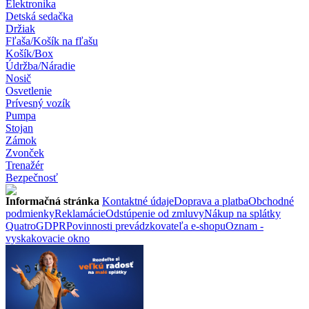
Elektronika
Detská sedačka
Držiak
Fľaša/Košík na fľašu
Košík/Box
Údržba/Náradie
Nosič
Osvetlenie
Prívesný vozík
Pumpa
Stojan
Zámok
Zvonček
Trenažér
Bezpečnosť
Informačná stránka
Kontaktné údaje
Doprava a platba
Obchodné
podmienky
Reklamácie
Odstúpenie od zmluvy
Nákup na splátky
Quatro
GDPR
Povinnosti prevádzkovateľa e-shopu
Oznam -
vyskakovacie okno