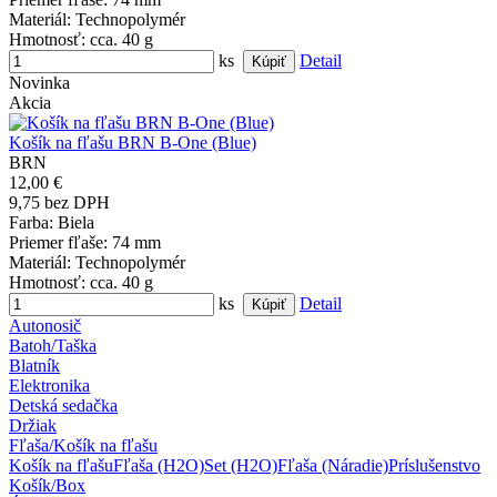
Materiál
: Technopolymér
Hmotnosť
: cca. 40 g
ks
Detail
Novinka
Akcia
Košík na fľašu BRN B-One (Blue)
BRN
12,00 €
9,75 bez DPH
Farba
: Biela
Priemer fľaše
: 74 mm
Materiál
: Technopolymér
Hmotnosť
: cca. 40 g
ks
Detail
Autonosič
Batoh/Taška
Blatník
Elektronika
Detská sedačka
Držiak
Fľaša/Košík na fľašu
Košík na fľašu
Fľaša (H2O)
Set (H2O)
Fľaša (Náradie)
Príslušenstvo
Košík/Box