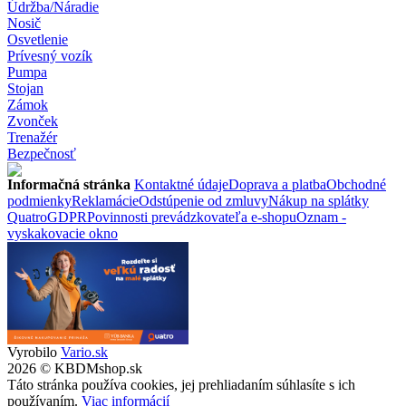
Údržba/Náradie
Nosič
Osvetlenie
Prívesný vozík
Pumpa
Stojan
Zámok
Zvonček
Trenažér
Bezpečnosť
Informačná stránka
Kontaktné údaje
Doprava a platba
Obchodné
podmienky
Reklamácie
Odstúpenie od zmluvy
Nákup na splátky
Quatro
GDPR
Povinnosti prevádzkovateľa e-shopu
Oznam -
vyskakovacie okno
Vyrobilo
Vario.sk
2026 © KBDMshop.sk
Táto stránka používa cookies, jej prehliadaním súhlasíte s ich
používaním.
Viac informácií