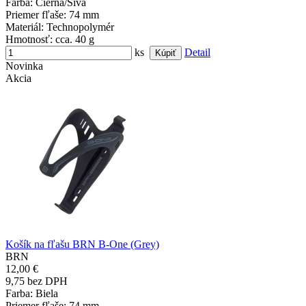
Farba
: Čierna/Sivá
Priemer fľaše
: 74 mm
Materiál
: Technopolymér
Hmotnosť
: cca. 40 g
ks
Detail
Novinka
Akcia
Košík na fľašu BRN B-One (Grey)
BRN
12,00 €
9,75 bez DPH
Farba
: Biela
Priemer fľaše
: 74 mm