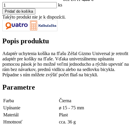
ks
Takýto produkt nie je k dispozícii.
Popis produktu
Adaptér uchytenia košíka na fľašu Zéfal Gizmo Universal je retrofit
adaptér pre košíky na fľaše. Vďaka univerzálnemu upínaniu
pomocou pások je ho možné veľmi jednoducho a rýchlo upevniť na
rám bez návarkov, prednú vidlicu alebo na sedlovku bicykla.
Prípadne s ním môžete zvýšiť počet fliaš na bicykli.
Parametre
Farba
Čierna
Upínanie
ø 15 - 75 mm
Materiál
Plast
Hmotnosť
cca. 36 g