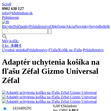
Scroll
0902 630 127
info@kbdmshop.sk
Prihlásenie
Bicykel
Súčiastky
Príslušenstvo
Oblečenie
Akcia
Novinky
Servis
Bellelli
Môj košík:
0 ks
0,00 €
Úvodná stránka
Príslušenstvo
Fľaša/Košík na fľašu
Príslušenstvo
Adaptér uchytenia košíka na
fľašu Zéfal Gizmo Universal
Zéfal
6,00 €
Skladom
[41040029]
bez DPH
4,88 €