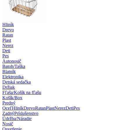
Hliník
Drevo
Ratan
Plast
Nerez
Deti
Pes
Autonosič
Batoh/Taška
Blatník
Elektronika
Detská sedačka
Držiak
Fľaša/Košík na fľašu
Košík/Box
Predný
Oceľ
Hliník
Drevo
Ratan
Plast
Nerez
Deti
Pes
Zadný
Príslušenstvo
Údržba/Náradie
Nosič
Osvetlenie