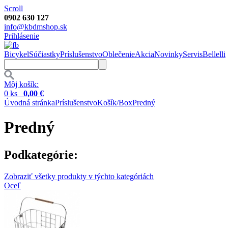
Scroll
0902 630 127
info@kbdmshop.sk
Prihlásenie
Bicykel
Súčiastky
Príslušenstvo
Oblečenie
Akcia
Novinky
Servis
Bellelli
Môj košík:
0 ks
0,00 €
Úvodná stránka
Príslušenstvo
Košík/Box
Predný
Predný
Podkategórie:
Zobraziť všetky produkty v týchto kategóriách
Oceľ