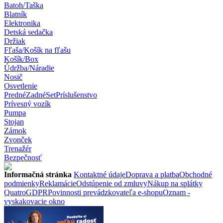
Batoh/Taška
Blatník
Elektronika
Detská sedačka
Držiak
Fľaša/Košík na fľašu
Košík/Box
Údržba/Náradie
Nosič
Osvetlenie
Predné
Zadné
Set
Príslušenstvo
Prívesný vozík
Pumpa
Stojan
Zámok
Zvonček
Trenažér
Bezpečnosť
Informačná stránka
Kontaktné údaje
Doprava a platba
Obchodné
podmienky
Reklamácie
Odstúpenie od zmluvy
Nákup na splátky
Quatro
GDPR
Povinnosti prevádzkovateľa e-shopu
Oznam -
vyskakovacie okno