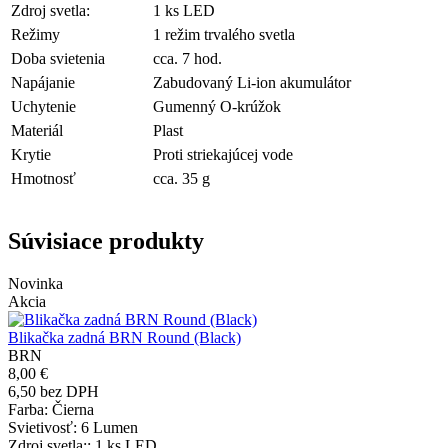
Zdroj svetla:
1 ks LED
Režimy
1 režim trvalého svetla
Doba svietenia
cca. 7 hod.
Napájanie
Zabudovaný Li-ion akumulátor
Uchytenie
Gumenný O-krúžok
Materiál
Plast
Krytie
Proti striekajúcej vode
Hmotnosť
cca. 35 g
Súvisiace produkty
Novinka
Akcia
Blikačka zadná BRN Round (Black)
BRN
8,00 €
6,50 bez DPH
Farba
: Čierna
Svietivosť
: 6 Lumen
Zdroj svetla:
: 1 ks LED