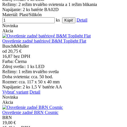
Režimy
: 2 režim trvalého svietenia a 1 režim blikania
Napájanie
: 2 ks batérie BA02D
Materiál
: Plast/Silikón
ks
Detail
Novinka
Akcia
Osvetlenie zadné batériové B&M Toplight Flat
Busch&Muller
od 20,75 €
16,87 bez DPH
Farba
: Čierna
Zdroj svetla:
: 1 ks LED
Režimy
: 1 režim trvalého svetla
Doba svietenia
: cca. 50 hod.
Rozmer
: cca. 117 x 50 x 40 mm
Napájanie
: 2 ks 1,5 V batérie AA
Vybrať variant
Detail
Novinka
Akcia
Osvetlenie zadné BRN Cosmic
BRN
19,00 €