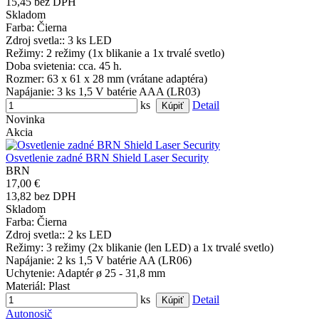
15,45 bez DPH
Skladom
Farba
: Čierna
Zdroj svetla:
: 3 ks LED
Režimy
: 2 režimy (1x blikanie a 1x trvalé svetlo)
Doba svietenia
: cca. 45 h.
Rozmer
: 63 x 61 x 28 mm (vrátane adaptéra)
Napájanie
: 3 ks 1,5 V batérie AAA (LR03)
ks
Detail
Novinka
Akcia
Osvetlenie zadné BRN Shield Laser Security
BRN
17,00 €
13,82 bez DPH
Skladom
Farba
: Čierna
Zdroj svetla:
: 2 ks LED
Režimy
: 3 režimy (2x blikanie (len LED) a 1x trvalé svetlo)
Napájanie
: 2 ks 1,5 V batérie AA (LR06)
Uchytenie
: Adaptér ø 25 - 31,8 mm
Materiál
: Plast
ks
Detail
Autonosič