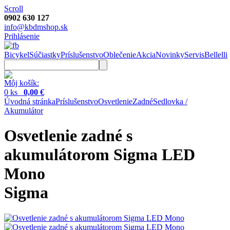
Scroll
0902 630 127
info@kbdmshop.sk
Prihlásenie
Bicykel
Súčiastky
Príslušenstvo
Oblečenie
Akcia
Novinky
Servis
Bellelli
Môj košík:
0 ks
0,00 €
Úvodná stránka
Príslušenstvo
Osvetlenie
Zadné
Sedlovka /
Akumulátor
Osvetlenie zadné s
akumulátorom Sigma LED
Mono
Sigma