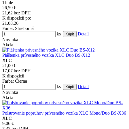
Thule
26,59 €
21,62 bez DPH
K dispozícii po:
21.08.26
Farba
: Strieborná
ks
Detail
Novinka
Akcia
Pláštenka prívesného vozíka XLC Duo BS-X12
XLC
21,00 €
17,07 bez DPH
K dispozícii
Farba
: Čierna
ks
Detail
Novinka
Akcia
Polstrovanie popruhov prívesného vozíka XLC Mono/Duo BS-X36
XLC
9,06 €
7,37 bez DPH