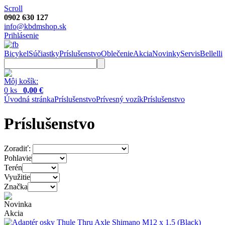
Scroll
0902 630 127
info@kbdmshop.sk
Prihlásenie
Bicykel
Súčiastky
Príslušenstvo
Oblečenie
Akcia
Novinky
Servis
Bellelli
Môj košík:
0 ks
0,00 €
Úvodná stránka
Príslušenstvo
Prívesný vozík
Príslušenstvo
Príslušenstvo
Zoradiť:
Pohlavie
Terén
Využitie
Značka
Novinka
Akcia