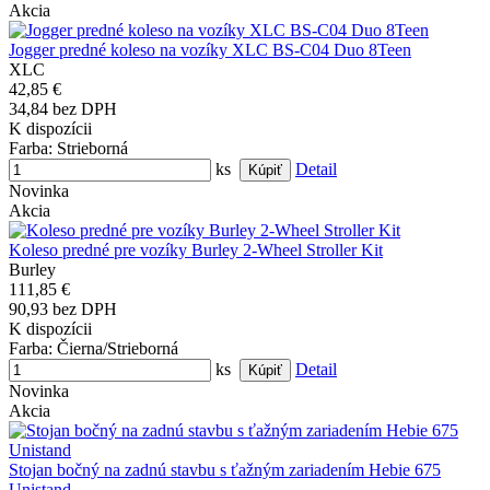
Akcia
Jogger predné koleso na vozíky XLC BS-C04 Duo 8Teen
XLC
42,85 €
34,84 bez DPH
K dispozícii
Farba
: Strieborná
ks
Detail
Novinka
Akcia
Koleso predné pre vozíky Burley 2-Wheel Stroller Kit
Burley
111,85 €
90,93 bez DPH
K dispozícii
Farba
: Čierna/Strieborná
ks
Detail
Novinka
Akcia
Stojan bočný na zadnú stavbu s ťažným zariadením Hebie 675
Unistand