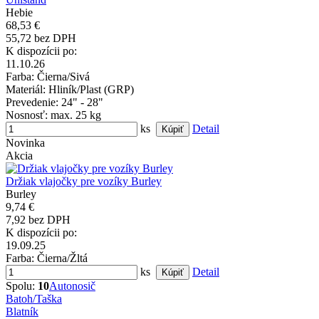
Hebie
68,53 €
55,72 bez DPH
K dispozícii po:
11.10.26
Farba
: Čierna/Sivá
Materiál
: Hliník/Plast (GRP)
Prevedenie
: 24" - 28"
Nosnosť
: max. 25 kg
ks
Detail
Novinka
Akcia
Držiak vlajočky pre vozíky Burley
Burley
9,74 €
7,92 bez DPH
K dispozícii po:
19.09.25
Farba
: Čierna/Žltá
ks
Detail
Spolu:
10
Autonosič
Batoh/Taška
Blatník