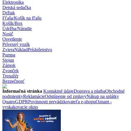
Elektronika
Detská sedačka
Držiak
Fľaša/Košík na fľašu
Košík/Box
Údržba/Náradie
Nosič
Osvetlenie
Prívesný vozík
Zviera
Náklad
Príslušenstvo
Pumpa
Stojan
Zámok
Zvonček
Trenažér
Bezpečnosť
Informačná stránka
Kontaktné údaje
Doprava a platba
Obchodné
podmienky
Reklamácie
Odstúpenie od zmluvy
Nákup na splátky
Quatro
GDPR
Povinnosti prevádzkovateľa e-shopu
Oznam -
vyskakovacie okno