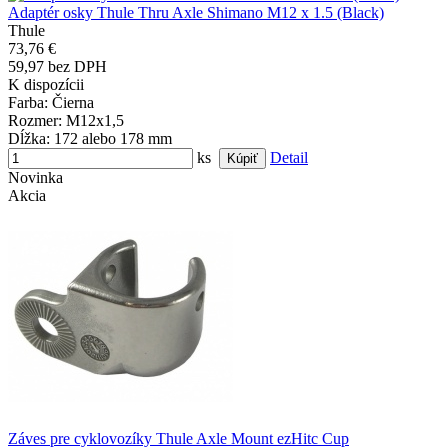
Adaptér osky Thule Thru Axle Shimano M12 x 1.5 (Black)
Thule
73,76 €
59,97 bez DPH
K dispozícii
Farba
: Čierna
Rozmer
: M12x1,5
Dĺžka
: 172 alebo 178 mm
ks
Detail
Novinka
Akcia
Záves pre cyklovozíky Thule Axle Mount ezHitc Cup