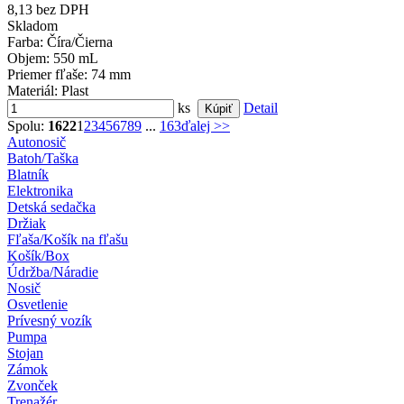
8,13 bez DPH
Skladom
Farba
: Číra/Čierna
Objem
: 550 mL
Priemer fľaše
: 74 mm
Materiál
: Plast
ks
Detail
Spolu:
1622
1
2
3
4
5
6
7
8
9
...
163
ďalej >>
Autonosič
Batoh/Taška
Blatník
Elektronika
Detská sedačka
Držiak
Fľaša/Košík na fľašu
Košík/Box
Údržba/Náradie
Nosič
Osvetlenie
Prívesný vozík
Pumpa
Stojan
Zámok
Zvonček
Trenažér