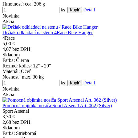
Hmotnosť
: cca. 206 g
ks
Detail
Novinka
Akcia
Držiak odkladací na stenu 4Race Bike Hanger
4Race
5,00 €
4,07 bez DPH
Skladom
Farba
: Čierna
Rozmer kolies
: 12" - 29"
Materiál
: Oceľ
Nosnosť
: max. 30 kg
ks
Detail
Novinka
Akcia
Pomocná objímka nosiča Sport Arsenal Art. 062 (Silver)
Sport Arsenal
3,30 €
2,68 bez DPH
Skladom
Farba
: Strieborná