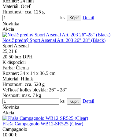
Rozmer
: 24 mm
Materiál
: Oceľ
Hmotnosť
: cca. 125 g
ks
Detail
Novinka
Akcia
Nosič predný Sport Arsenal Art. 203 26"-28" (Black)
Sport Arsenal
25,21 €
20,50 bez DPH
K dispozícii
Farba
: Čierna
Rozmer
: 34 x 14 x 36,5 cm
Materiál
: Hliník
Hmotnosť
: cca. 520 g
Veľkosť kolies bicykla
: 26" - 28"
Nosnosť
: max. 7 kg
ks
Detail
Novinka
Akcia
Fľaša Campagnolo WB12-SR525 (Clear)
Campagnolo
10,00 €