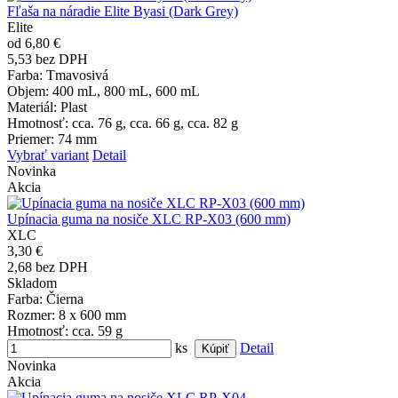
Fľaša na náradie Elite Byasi (Dark Grey)
Elite
od 6,80 €
5,53 bez DPH
Farba
: Tmavosivá
Objem
: 400 mL, 800 mL, 600 mL
Materiál
: Plast
Hmotnosť
: cca. 76 g, cca. 66 g, cca. 82 g
Priemer
: 74 mm
Vybrať variant
Detail
Novinka
Akcia
Upínacia guma na nosiče XLC RP-X03 (600 mm)
XLC
3,30 €
2,68 bez DPH
Skladom
Farba
: Čierna
Rozmer
: 8 x 600 mm
Hmotnosť
: cca. 59 g
ks
Detail
Novinka
Akcia