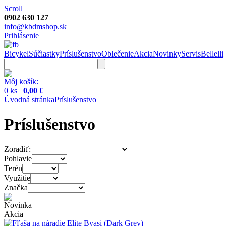
Scroll
0902 630 127
info@kbdmshop.sk
Prihlásenie
Bicykel
Súčiastky
Príslušenstvo
Oblečenie
Akcia
Novinky
Servis
Bellelli
Môj košík:
0 ks
0,00 €
Úvodná stránka
Príslušenstvo
Príslušenstvo
Zoradiť:
Pohlavie
Terén
Využitie
Značka
Novinka
Akcia