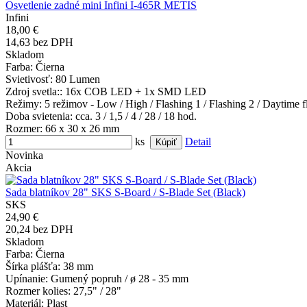
Osvetlenie zadné mini Infini I-465R METIS
Infini
18,00 €
14,63 bez DPH
Skladom
Farba
: Čierna
Svietivosť
: 80 Lumen
Zdroj svetla:
: 16x COB LED + 1x SMD LED
Režimy
: 5 režimov - Low / High / Flashing 1 / Flashing 2 / Daytime f
Doba svietenia
: cca. 3 / 1,5 / 4 / 28 / 18 hod.
Rozmer
: 66 x 30 x 26 mm
ks
Detail
Novinka
Akcia
Sada blatníkov 28" SKS S-Board / S-Blade Set (Black)
SKS
24,90 €
20,24 bez DPH
Skladom
Farba
: Čierna
Šírka plášťa
: 38 mm
Upínanie
: Gumený popruh / ø 28 - 35 mm
Rozmer kolies
: 27,5" / 28"
Materiál
: Plast