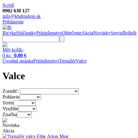
Scroll
0902 630 127
info@kbdmshop.sk
Prihlásenie
Bicykel
Súčiastky
Príslušenstvo
Oblečenie
Akcia
Novinky
Servis
Bellelli
Môj košík:
0 ks
0,00 €
Úvodná stránka
Príslušenstvo
Trenažér
Valce
Valce
Zoradiť:
Pohlavie
Terén
Využitie
Značka
Novinka
Akcia