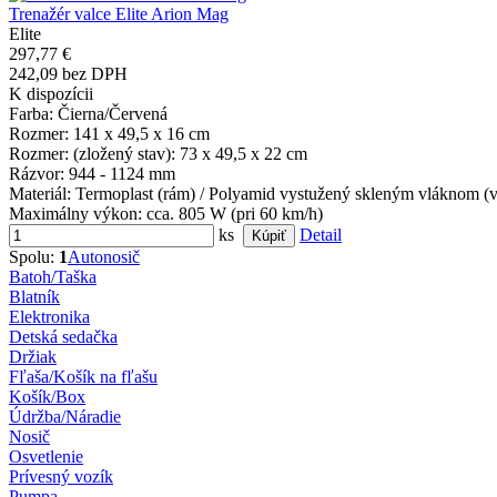
Trenažér valce Elite Arion Mag
Elite
297,77 €
242,09 bez DPH
K dispozícii
Farba
: Čierna/Červená
Rozmer
: 141 x 49,5 x 16 cm
Rozmer: (zložený stav)
: 73 x 49,5 x 22 cm
Rázvor
: 944 - 1124 mm
Materiál
: Termoplast (rám) / Polyamid vystužený skleným vláknom (v
Maximálny výkon
: cca. 805 W (pri 60 km/h)
ks
Detail
Spolu:
1
Autonosič
Batoh/Taška
Blatník
Elektronika
Detská sedačka
Držiak
Fľaša/Košík na fľašu
Košík/Box
Údržba/Náradie
Nosič
Osvetlenie
Prívesný vozík
Pumpa