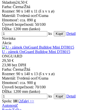
Skladom
24,50 €
Farba
: Čierna/Žltá
Rozmer
: 90 x 140 x 11 (š x v x ø)
Materiál
: Tvrdená oceľ/Guma
Hmotnosť
: cca. 890 g
Úroveň bezpečnosti
: 50/100
Dĺžka
: 1200 mm (lanko)
ks
Detail
Novinka
Akcia
U - zámok OnGuard Bulldog Mini DT8015
ONGUARD
29,50 €
23,98 bez DPH
Farba
: Čierna/Žltá
Rozmer
: 90 x 140 x 13 (š x v x ø)
Materiál
: Tvrdená oceľ/Guma
Hmotnosť
: cca. 900 g
Úroveň bezpečnosti
: 70/100
Dĺžka
: 1200 mm (lanko)
ks
Detail
Spolu:
18
1
2
ďalej >>
Autonosič
Batoh/Taška