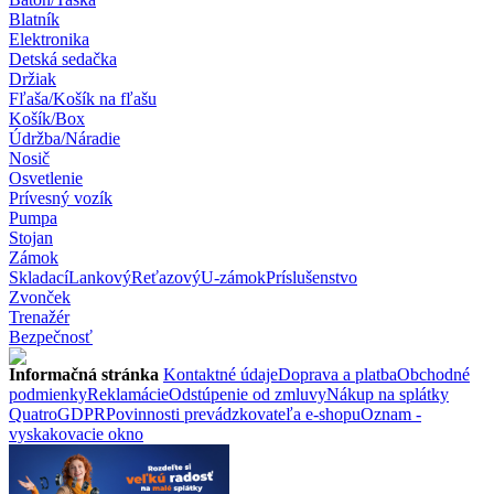
Blatník
Elektronika
Detská sedačka
Držiak
Fľaša/Košík na fľašu
Košík/Box
Údržba/Náradie
Nosič
Osvetlenie
Prívesný vozík
Pumpa
Stojan
Zámok
Skladací
Lankový
Reťazový
U-zámok
Príslušenstvo
Zvonček
Trenažér
Bezpečnosť
Informačná stránka
Kontaktné údaje
Doprava a platba
Obchodné
podmienky
Reklamácie
Odstúpenie od zmluvy
Nákup na splátky
Quatro
GDPR
Povinnosti prevádzkovateľa e-shopu
Oznam -
vyskakovacie okno