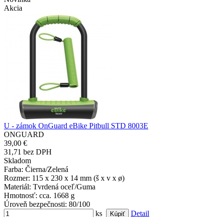
Akcia
U - zámok OnGuard eBike Pitbull STD 8003E
ONGUARD
39,00 €
31,71 bez DPH
Skladom
Farba
: Čierna/Zelená
Rozmer
: 115 x 230 x 14 mm (š x v x ø)
Materiál
: Tvrdená oceľ/Guma
Hmotnosť
: cca. 1668 g
Úroveň bezpečnosti
: 80/100
ks
Detail