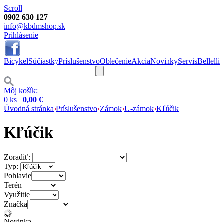
Scroll
0902 630 127
info@kbdmshop.sk
Prihlásenie
Bicykel
Súčiastky
Príslušenstvo
Oblečenie
Akcia
Novinky
Servis
Bellelli
Môj košík:
0 ks
0,00 €
Úvodná stránka
Príslušenstvo
Zámok
U-zámok
Kľúčik
Kľúčik
Zoradiť:
Typ:
Pohlavie
Terén
Využitie
Značka
Novinka