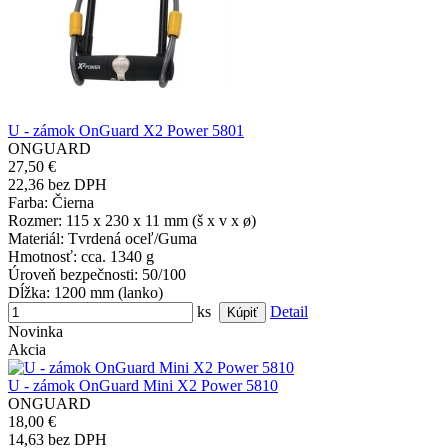
U - zámok OnGuard X2 Power 5801
ONGUARD
27,50 €
22,36 bez DPH
Farba
: Čierna
Rozmer
: 115 x 230 x 11 mm (š x v x ø)
Materiál
: Tvrdená oceľ/Guma
Hmotnosť
: cca. 1340 g
Úroveň bezpečnosti
: 50/100
Dĺžka
: 1200 mm (lanko)
ks
Detail
Novinka
Akcia
U - zámok OnGuard Mini X2 Power 5810
ONGUARD
18,00 €
14,63 bez DPH