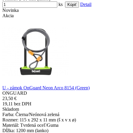
ks
Detail
Novinka
Akcia
U - zámok OnGuard Neon Arco 8154 (Green)
ONGUARD
23,50 €
19,11 bez DPH
Skladom
Farba
: Čierna/Neónová zelená
Rozmer
: 115 x 292 x 11 mm (š x v x ø)
Materiál
: Tvrdená oceľ/Guma
Dĺžka
: 1200 mm (lanko)