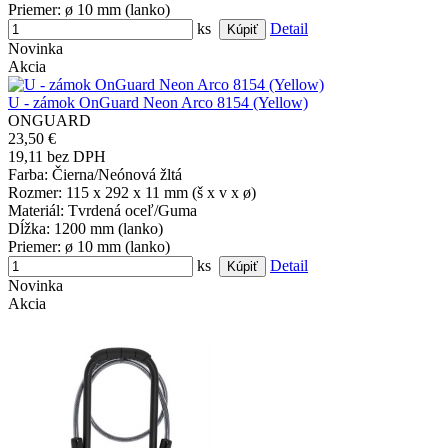
Priemer
: ø 10 mm (lanko)
ks
Detail
Novinka
Akcia
U - zámok OnGuard Neon Arco 8154 (Yellow)
ONGUARD
23,50 €
19,11 bez DPH
Farba
: Čierna/Neónová žltá
Rozmer
: 115 x 292 x 11 mm (š x v x ø)
Materiál
: Tvrdená oceľ/Guma
Dĺžka
: 1200 mm (lanko)
Priemer
: ø 10 mm (lanko)
ks
Detail
Novinka
Akcia