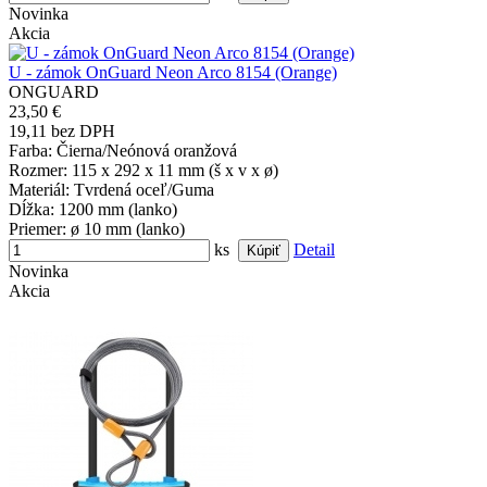
Novinka
Akcia
U - zámok OnGuard Neon Arco 8154 (Orange)
ONGUARD
23,50 €
19,11 bez DPH
Farba
: Čierna/Neónová oranžová
Rozmer
: 115 x 292 x 11 mm (š x v x ø)
Materiál
: Tvrdená oceľ/Guma
Dĺžka
: 1200 mm (lanko)
Priemer
: ø 10 mm (lanko)
ks
Detail
Novinka
Akcia