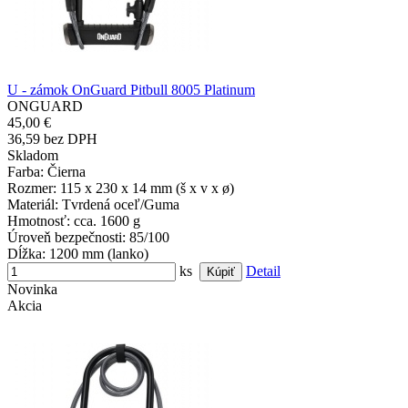
U - zámok OnGuard Pitbull 8005 Platinum
ONGUARD
45,00 €
36,59 bez DPH
Skladom
Farba
: Čierna
Rozmer
: 115 x 230 x 14 mm (š x v x ø)
Materiál
: Tvrdená oceľ/Guma
Hmotnosť
: cca. 1600 g
Úroveň bezpečnosti
: 85/100
Dĺžka
: 1200 mm (lanko)
ks
Detail
Novinka
Akcia