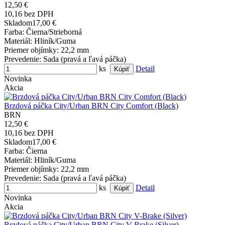
12,50 €
10,16 bez DPH
Skladom
17,00 €
Farba
: Čierna/Strieborná
Materiál
: Hliník/Guma
Priemer objímky
: 22,2 mm
Prevedenie
: Sada (pravá a ľavá páčka)
ks
Detail
Novinka
Akcia
Brzdová páčka City/Urban BRN City Comfort (Black)
BRN
12,50 €
10,16 bez DPH
Skladom
17,00 €
Farba
: Čierna
Materiál
: Hliník/Guma
Priemer objímky
: 22,2 mm
Prevedenie
: Sada (pravá a ľavá páčka)
ks
Detail
Novinka
Akcia
Brzdová páčka City/Urban BRN City V-Brake (Silver)