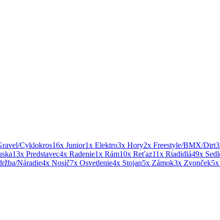
Gravel/Cyklokros
16x Junior
1x Elektro
3x Hory
2x Freestyle/BMX/Dirt
3
uska
13x Predstavec
4x Radenie
1x Rám
10x Reťaz
11x Riadidlá
49x Sedl
ržba/Náradie
4x Nosič
7x Osvetlenie
4x Stojan
5x Zámok
3x Zvonček
5x