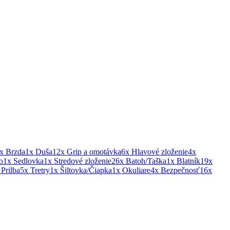
x Brzda
1x Duša
12x Grip a omotávka
6x Hlavové zloženie
4x
o
1x Sedlovka
1x Stredové zloženie
26x Batoh/Taška
1x Blatník
19x
 Prilba
5x Tretry
1x Šiltovka/Čiapka
1x Okuliare
4x Bezpečnosť
16x