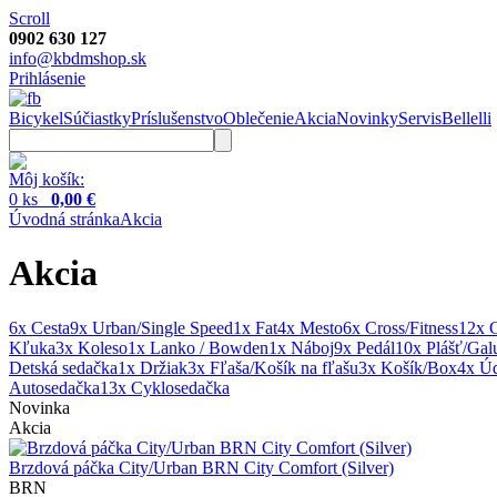
Scroll
0902 630 127
info@kbdmshop.sk
Prihlásenie
Bicykel
Súčiastky
Príslušenstvo
Oblečenie
Akcia
Novinky
Servis
Bellelli
Môj košík:
0 ks
0,00 €
Úvodná stránka
Akcia
Akcia
6x Cesta
9x Urban/Single Speed
1x Fat
4x Mesto
6x Cross/Fitness
12x 
Kľuka
3x Koleso
1x Lanko / Bowden
1x Náboj
9x Pedál
10x Plášť/Gal
Detská sedačka
1x Držiak
3x Fľaša/Košík na fľašu
3x Košík/Box
4x Úd
Autosedačka
13x Cyklosedačka
Novinka
Akcia
Brzdová páčka City/Urban BRN City Comfort (Silver)
BRN