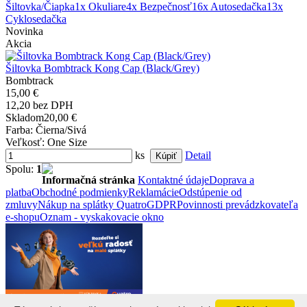
Šiltovka/Čiapka
1x Okuliare
4x Bezpečnosť
16x Autosedačka
13x
Cyklosedačka
Novinka
Akcia
Šiltovka Bombtrack Kong Cap (Black/Grey)
Bombtrack
15,00 €
12,20 bez DPH
Skladom
20,00 €
Farba
: Čierna/Sivá
Veľkosť
: One Size
ks
Detail
Spolu:
1
Informačná stránka
Kontaktné údaje
Doprava a
platba
Obchodné podmienky
Reklamácie
Odstúpenie od
zmluvy
Nákup na splátky Quatro
GDPR
Povinnosti prevádzkovateľa
e-shopu
Oznam - vyskakovacie okno
Vyrobilo
Vario.sk