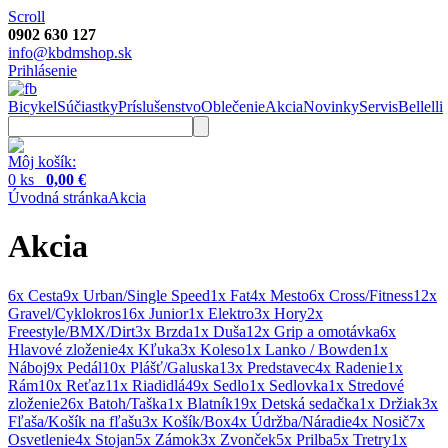
Scroll
0902 630 127
info@kbdmshop.sk
Prihlásenie
Bicykel
Súčiastky
Príslušenstvo
Oblečenie
Akcia
Novinky
Servis
Bellelli
Môj košík:
0 ks
0,00 €
Úvodná stránka
Akcia
Akcia
6x Cesta
9x Urban/Single Speed
1x Fat
4x Mesto
6x Cross/Fitness
12x
Gravel/Cyklokros
16x Junior
1x Elektro
3x Hory
2x
Freestyle/BMX/Dirt
3x Brzda
1x Duša
12x Grip a omotávka
6x
Hlavové zloženie
4x Kľuka
3x Koleso
1x Lanko / Bowden
1x
Náboj
9x Pedál
10x Plášť/Galuska
13x Predstavec
4x Radenie
1x
Rám
10x Reťaz
11x Riadidlá
49x Sedlo
1x Sedlovka
1x Stredové
zloženie
26x Batoh/Taška
1x Blatník
19x Detská sedačka
1x Držiak
3x
Fľaša/Košík na fľašu
3x Košík/Box
4x Údržba/Náradie
4x Nosič
7x
Osvetlenie
4x Stojan
5x Zámok
3x Zvonček
5x Prilba
5x Tretry
1x