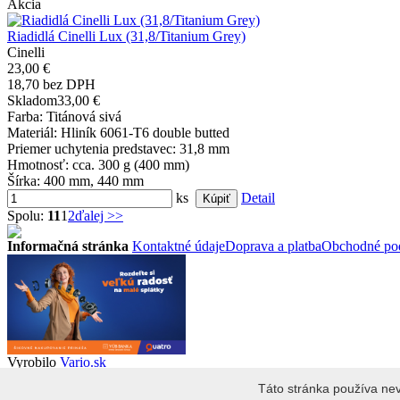
Akcia
Riadidlá Cinelli Lux (31,8/Titanium Grey)
Cinelli
23,00 €
18,70 bez DPH
Skladom
33,00 €
Farba
: Titánová sivá
Materiál
: Hliník 6061-T6 double butted
Priemer uchytenia predstavec
: 31,8 mm
Hmotnosť
: cca. 300 g (400 mm)
Šírka
: 400 mm, 440 mm
ks
Detail
Spolu:
11
1
2
ďalej >>
Informačná stránka
Kontaktné údaje
Doprava a platba
Obchodné po
Vyrobilo
Vario.sk
2026 © KBDMshop.sk
Táto stránka používa nev
Táto stránka používa cookies, jej prehliadaním súhlasíte s ich použív