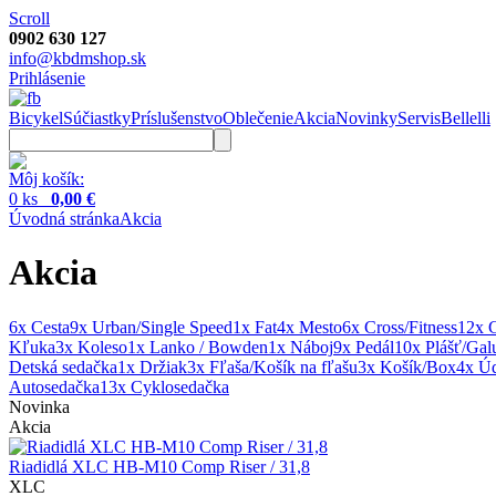
Scroll
0902 630 127
info@kbdmshop.sk
Prihlásenie
Bicykel
Súčiastky
Príslušenstvo
Oblečenie
Akcia
Novinky
Servis
Bellelli
Môj košík:
0 ks
0,00 €
Úvodná stránka
Akcia
Akcia
6x Cesta
9x Urban/Single Speed
1x Fat
4x Mesto
6x Cross/Fitness
12x 
Kľuka
3x Koleso
1x Lanko / Bowden
1x Náboj
9x Pedál
10x Plášť/Gal
Detská sedačka
1x Držiak
3x Fľaša/Košík na fľašu
3x Košík/Box
4x Úd
Autosedačka
13x Cyklosedačka
Novinka
Akcia
Riadidlá XLC HB-M10 Comp Riser / 31,8
XLC