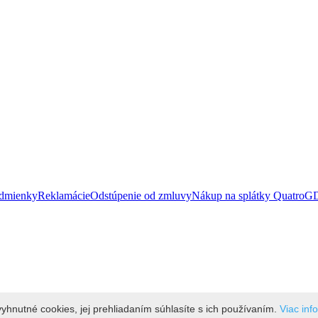
dmienky
Reklamácie
Odstúpenie od zmluvy
Nákup na splátky Quatro
G
yhnutné cookies, jej prehliadaním súhlasíte s ich používaním.
Viac inf
aním.
Viac informácií