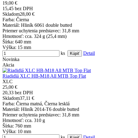
19,00 €
15,45 bez DPH
Skladom
28,00 €
Farba
: Čierna
Materiál
: Hliník 6061 double butted
Priemer uchytenia predstavec
: 31,8 mm
Hmotnosť
: cca. 324 g (25,4 mm)
Šírka
: 640 mm
Výška
: 15 mm
ks
Detail
Novinka
Akcia
Riadidlá XLC HB-M18 All MTB Top Flat
XLC
25,00 €
20,33 bez DPH
Skladom
37,11 €
Farba
: Čierna matná, Čierna lesklá
Materiál
: Hliník 2014-T6 double butted
Priemer uchytenia predstavec
: 31,8 mm
Hmotnosť
: cca. 310 g
Šírka
: 760 mm
Výška
: 10 mm
ks
Detail