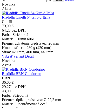
Novinka
Akcia
Riadidlá Cinelli 64 Giro d´Italia
Cinelli
79,00 €
64,23 bez DPH
Farba
: Strieborná
Materiál
: Hliník 6061
Priemer uchytenia predstavec
: 26 mm
Hmotnosť
: cca. 280 g (420 mm)
Šírka
: 420 mm, 400 mm, 440 mm
Vybrať variant
Detail
Novinka
Akcia
Riadidlá BRN Condorino
BRN
36,00 €
29,27 bez DPH
43,00 €
Farba
: Strieborná
Priemer stĺpika predstavca
: Ø 22,2 mm
Materiál
: Pochrómovaná oceľ