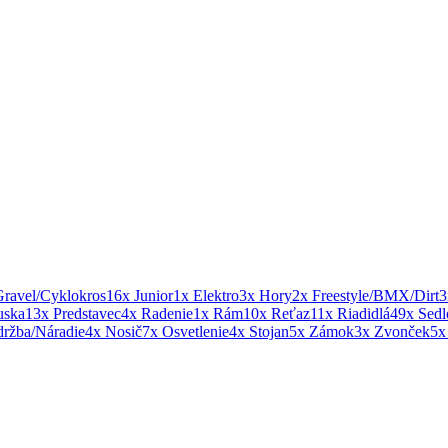
Gravel/Cyklokros
16x Junior
1x Elektro
3x Hory
2x Freestyle/BMX/Dirt
3
uska
13x Predstavec
4x Radenie
1x Rám
10x Reťaz
11x Riadidlá
49x Sedl
ržba/Náradie
4x Nosič
7x Osvetlenie
4x Stojan
5x Zámok
3x Zvonček
5x