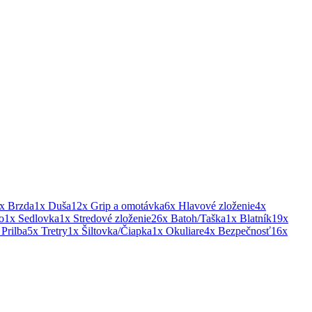
x Brzda
1x Duša
12x Grip a omotávka
6x Hlavové zloženie
4x
o
1x Sedlovka
1x Stredové zloženie
26x Batoh/Taška
1x Blatník
19x
 Prilba
5x Tretry
1x Šiltovka/Čiapka
1x Okuliare
4x Bezpečnosť
16x