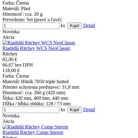
Farba
: Čierna
Materiál
: Plast
Hmotnosť
: cca. 20 g
Prevedenie
: Set (pravé a ľavé)
ks
Detail
Novinka
Akcia
Riadidlá Ritchey WCS NeoClassic
Ritchey
82,00 €
66,67 bez DPH
118,00 €
Farba
: Čierna
Materiál
: Hliník 7050 triple butted
Priemer uchytenia predstavec
: 31,8 mm
Hmotnosť
: cca. 260 g (420 mm)
Šírka
: 420 mm, 400 mm, 440 mm
Dĺžka / hĺbka oblúku
: 128 / 73 mm
ks
Detail
Novinka
Akcia
Riadidlá Ritchey Comp Streem
Ritchey