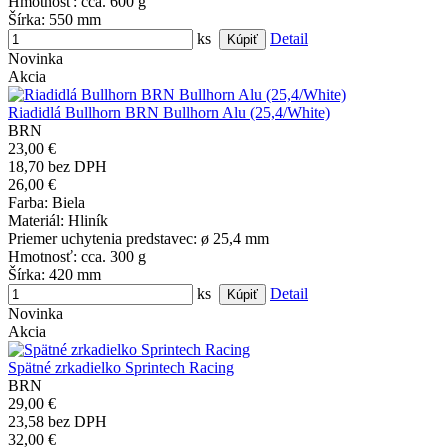
Hmotnosť
: cca. 600 g
Šírka
: 550 mm
ks
Detail
Novinka
Akcia
Riadidlá Bullhorn BRN Bullhorn Alu (25,4/White)
BRN
23,00 €
18,70 bez DPH
26,00 €
Farba
: Biela
Materiál
: Hliník
Priemer uchytenia predstavec
: ø 25,4 mm
Hmotnosť
: cca. 300 g
Šírka
: 420 mm
ks
Detail
Novinka
Akcia
Spätné zrkadielko Sprintech Racing
BRN
29,00 €
23,58 bez DPH
32,00 €