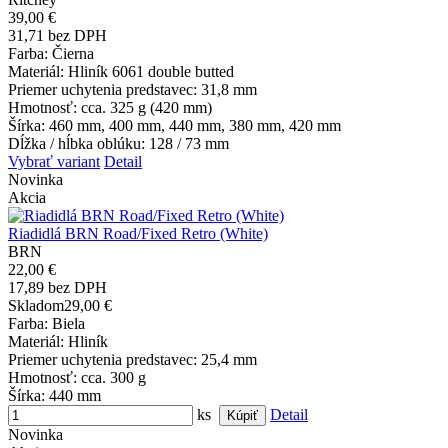
39,00 €
31,71 bez DPH
Farba
: Čierna
Materiál
: Hliník 6061 double butted
Priemer uchytenia predstavec
: 31,8 mm
Hmotnosť
: cca. 325 g (420 mm)
Šírka
: 460 mm, 400 mm, 440 mm, 380 mm, 420 mm
Dĺžka / hĺbka oblúku
: 128 / 73 mm
Vybrať variant
Detail
Novinka
Akcia
Riadidlá BRN Road/Fixed Retro (White)
BRN
22,00 €
17,89 bez DPH
Skladom
29,00 €
Farba
: Biela
Materiál
: Hliník
Priemer uchytenia predstavec
: 25,4 mm
Hmotnosť
: cca. 300 g
Šírka
: 440 mm
ks
Detail
Novinka