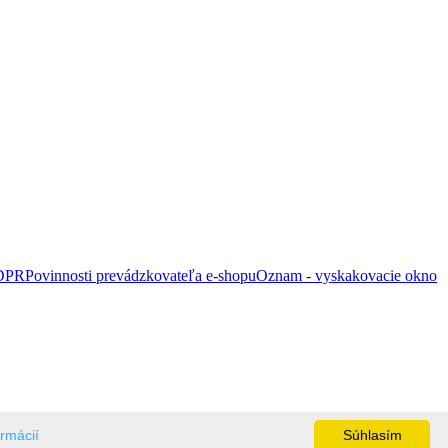
DPR
Povinnosti prevádzkovateľa e-shopu
Oznam - vyskakovacie okno
ormácií
Súhlasím