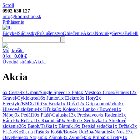
Scroll
0902 630 127
info@kbdmshop.sk
Prihlásenie
Bicykel
Súčiastky
Príslušenstvo
Oblečenie
Akcia
Novinky
Servis
Bellelli
Môj košík:
0 ks
0,00 €
Úvodná stránka
Akcia
Akcia
6x Cesta
9x Urban/Single Speed
1x Fat
4x Mesto
6x Cross/Fitness
12x
Gravel/Cyklokros
16x Junior
1x Elektro
3x Hory
2x
Freestyle/BMX/Dirt
3x Brzda
1x Duša
12x Grip a omotávka
6x
Hlavové zloženie
4x Kľuka
3x Koleso
1x Lanko / Bowden
1x
Náboj
9x Pedál
10x Plášť/Galuska
13x Predstavec
4x Radenie
1x
Rám
10x Reťaz
11x Riadidlá
49x Sedlo
1x Sedlovka
1x Stredové
zloženie
26x Batoh/Taška
1x Blatník
19x Detská sedačka
1x Držiak
3x
Fľaša/Košík na fľašu
3x Košík/Box
4x Údržba/Náradie
4x Nosič
7x
Osvetlenie
4x Stojan
5x Zámok
3x Zvonček
5x Prilba
5x Tretry
1x