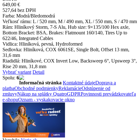
649,00 €
527,64 bez DPH
Farba
: Modrá/Bledomodrá
Veľkosť rámu
: L / 520 mm, M / 490 mm, XL / 550 mm, S / 470 mm
Rám
: Hliníkový Storm, 7-S Alu, Hub size: 9×135/100 Hex axle,
Bottom Bracket: BSA, Brakes: Flatmount 160/140, Tires Up to
622/46, Integrated Cables
Vidlica
: Hliníková, pevná, Hydroformed
Sedlovka
: Hliníková, COX 6061SE, Single Bolt, Offset 13 mm,
31,6 mm
Riadidlá
: Hliníkové, COX Invert Low, Backsweep 6°, Upsweep 3°,
Rise 20 mm, 31,8 mm
Vybrať variant
Detail
Spolu:
6
Informačná stránka
Kontaktné údaje
Doprava a
platba
Obchodné podmienky
Reklamácie
Odstúpenie od
zmluvy
Nákup na splátky Quatro
GDPR
Povinnosti prevádzkovateľa
e-shopu
Oznam - vyskakovacie okno