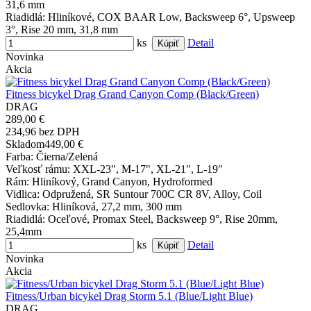
31,6 mm
Riadidlá
: Hliníkové, COX BAAR Low, Backsweep 6°, Upsweep
3°, Rise 20 mm, 31,8 mm
ks
Detail
Novinka
Akcia
Fitness bicykel Drag Grand Canyon Comp (Black/Green)
DRAG
289,00 €
234,96 bez DPH
Skladom
449,00 €
Farba
: Čierna/Zelená
Veľkosť rámu
: XXL-23", M-17", XL-21", L-19"
Rám
: Hliníkový, Grand Canyon, Hydroformed
Vidlica
: Odpružená, SR Suntour 700C CR 8V, Alloy, Coil
Sedlovka
: Hliníková, 27,2 mm, 300 mm
Riadidlá
: Oceľové, Promax Steel, Backsweep 9°, Rise 20mm,
25,4mm
ks
Detail
Novinka
Akcia
Fitness/Urban bicykel Drag Storm 5.1 (Blue/Light Blue)
DRAG