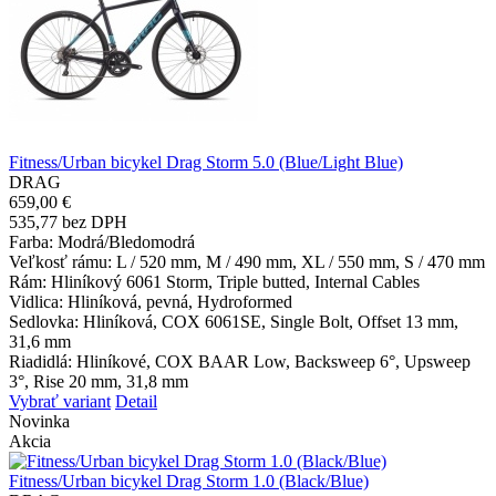
Fitness/Urban bicykel Drag Storm 5.0 (Blue/Light Blue)
DRAG
659,00 €
535,77 bez DPH
Farba
: Modrá/Bledomodrá
Veľkosť rámu
: L / 520 mm, M / 490 mm, XL / 550 mm, S / 470 mm
Rám
: Hliníkový 6061 Storm, Triple butted, Internal Cables
Vidlica
: Hliníková, pevná, Hydroformed
Sedlovka
: Hliníková, COX 6061SE, Single Bolt, Offset 13 mm,
31,6 mm
Riadidlá
: Hliníkové, COX BAAR Low, Backsweep 6°, Upsweep
3°, Rise 20 mm, 31,8 mm
Vybrať variant
Detail
Novinka
Akcia
Fitness/Urban bicykel Drag Storm 1.0 (Black/Blue)