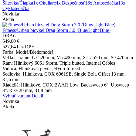
Šiltovka/Čiapka
1x Okuliare
4x Bezpečnosť
16x Autosedačka
13x
Cyklosedačka
Novinka
Akcia
Fitness/Urban bicykel Drag Storm 3.0 (Blue/Light Blue)
DRAG
649,00 €
527,64 bez DPH
Farba
: Modrá/Bledomodrá
Veľkosť rámu
: L / 520 mm, M / 490 mm, XL / 550 mm, S / 470 mm
Rám
: Hliníkový 6061 Storm, Triple butted, Internal Cables
Vidlica
: Hliníková, pevná, Hydroformed
Sedlovka
: Hliníková, COX 6061SE, Single Bolt, Offset 13 mm,
31,6 mm
Riadidlá
: Hliníkové, COX BAAR Low, Backsweep 6°, Upsweep
3°, Rise 20 mm, 31,8 mm
Vybrať variant
Detail
Novinka
Akcia