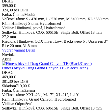
DRAG
399,00 €
324,39 bez DPH
Farba
: Čierna/Modrá
Veľkosť rámu
: S / 470 mm, L / 520 mm, M / 490 mm, XL / 550 mm
Rám
: Hliníkový Storm, Hydroformed
Vidlica
: Hliníková, pevná, Hydroformed
Sedlovka
: Hliníková, COX 6061SE, Single Bolt, Offset 13 mm,
27,2 mm
Riadidlá
: Hliníkové, COX Invert Low, Backsweep 6°, Upsweep 3°,
Rise 20 mm, 31,8 mm
Vybrať variant
Detail
Novinka
Akcia
Fitness bicykel Drag Grand Canyon TE (Black/Green)
DRAG
469,00 €
381,30 bez DPH
Skladom
719,00 €
Farba
: Čierna/Zelená
Veľkosť rámu
: XXL-23", M-17", XL-21", L-19"
Rám
: Hliníkový, Grand Canyon, Hydroformed
Vidlica
: Odpružená
Sedlovka
: Hliníková, COX 6061SE, Single Bolt, Offset 13 mm,