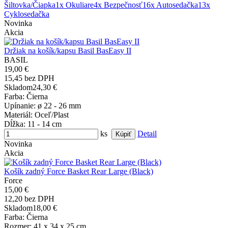
Šiltovka/Čiapka
1x Okuliare
4x Bezpečnosť
16x Autosedačka
13x
Cyklosedačka
Novinka
Akcia
Držiak na košík/kapsu Basil BasEasy II
BASIL
19,00 €
15,45 bez DPH
Skladom
24,30 €
Farba
: Čierna
Upínanie
: ø 22 - 26 mm
Materiál
: Oceľ/Plast
Dĺžka
: 11 - 14 cm
ks
Detail
Novinka
Akcia
Košík zadný Force Basket Rear Large (Black)
Force
15,00 €
12,20 bez DPH
Skladom
18,00 €
Farba
: Čierna
Rozmer
: 41 x 34 x 25 cm