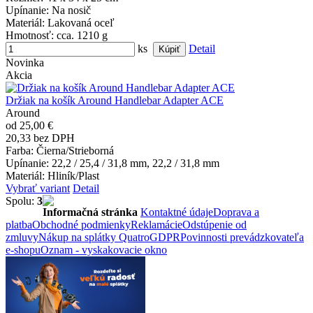
Upínanie
: Na nosič
Materiál
: Lakovaná oceľ
Hmotnosť
: cca. 1210 g
ks
Detail
Novinka
Akcia
Držiak na košík Around Handlebar Adapter ACE
Around
od 25,00 €
20,33 bez DPH
Farba
: Čierna/Strieborná
Upínanie
: 22,2 / 25,4 / 31,8 mm, 22,2 / 31,8 mm
Materiál
: Hliník/Plast
Vybrať variant
Detail
Spolu:
3
Informačná stránka
Kontaktné údaje
Doprava a
platba
Obchodné podmienky
Reklamácie
Odstúpenie od
zmluvy
Nákup na splátky Quatro
GDPR
Povinnosti prevádzkovateľa
e-shopu
Oznam - vyskakovacie okno