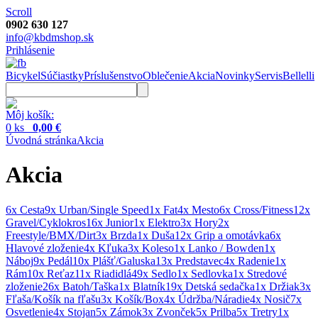
Scroll
0902 630 127
info@kbdmshop.sk
Prihlásenie
Bicykel
Súčiastky
Príslušenstvo
Oblečenie
Akcia
Novinky
Servis
Bellelli
Môj košík:
0 ks
0,00 €
Úvodná stránka
Akcia
Akcia
6x Cesta
9x Urban/Single Speed
1x Fat
4x Mesto
6x Cross/Fitness
12x
Gravel/Cyklokros
16x Junior
1x Elektro
3x Hory
2x
Freestyle/BMX/Dirt
3x Brzda
1x Duša
12x Grip a omotávka
6x
Hlavové zloženie
4x Kľuka
3x Koleso
1x Lanko / Bowden
1x
Náboj
9x Pedál
10x Plášť/Galuska
13x Predstavec
4x Radenie
1x
Rám
10x Reťaz
11x Riadidlá
49x Sedlo
1x Sedlovka
1x Stredové
zloženie
26x Batoh/Taška
1x Blatník
19x Detská sedačka
1x Držiak
3x
Fľaša/Košík na fľašu
3x Košík/Box
4x Údržba/Náradie
4x Nosič
7x
Osvetlenie
4x Stojan
5x Zámok
3x Zvonček
5x Prilba
5x Tretry
1x