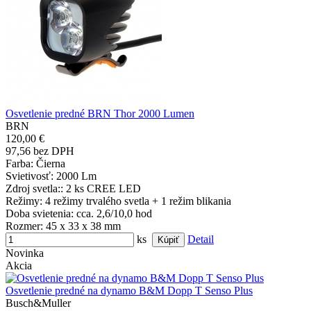
Osvetlenie predné BRN Thor 2000 Lumen
BRN
120,00 €
97,56 bez DPH
Farba
: Čierna
Svietivosť
: 2000 Lm
Zdroj svetla:
: 2 ks CREE LED
Režimy
: 4 režimy trvalého svetla + 1 režim blikania
Doba svietenia
: cca. 2,6/10,0 hod
Rozmer
: 45 x 33 x 38 mm
ks
Detail
Novinka
Akcia
Osvetlenie predné na dynamo B&M Dopp T Senso Plus
Busch&Muller