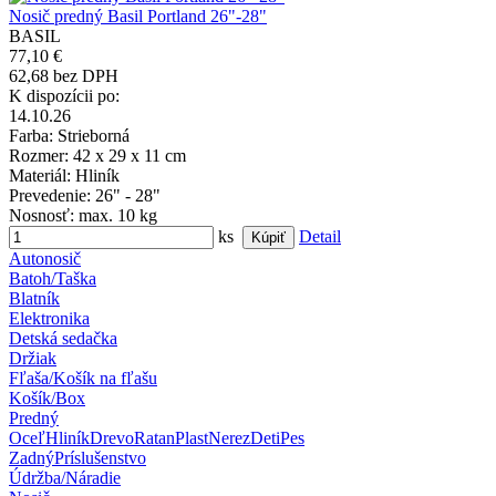
Nosič predný Basil Portland 26"-28"
BASIL
77,10 €
62,68 bez DPH
K dispozícii po:
14.10.26
Farba
: Strieborná
Rozmer
: 42 x 29 x 11 cm
Materiál
: Hliník
Prevedenie
: 26" - 28"
Nosnosť
: max. 10 kg
ks
Detail
Autonosič
Batoh/Taška
Blatník
Elektronika
Detská sedačka
Držiak
Fľaša/Košík na fľašu
Košík/Box
Predný
Oceľ
Hliník
Drevo
Ratan
Plast
Nerez
Deti
Pes
Zadný
Príslušenstvo
Údržba/Náradie