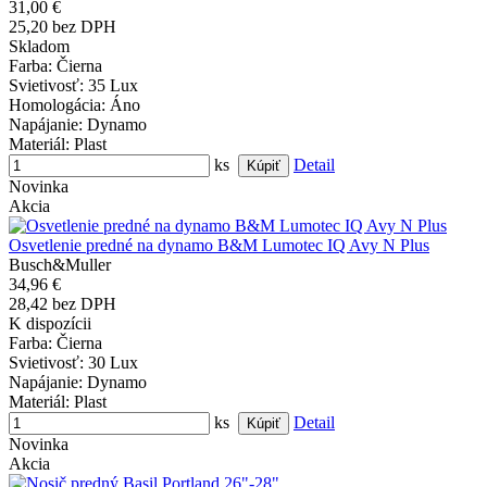
31,00 €
25,20 bez DPH
Skladom
Farba
: Čierna
Svietivosť
: 35 Lux
Homologácia
: Áno
Napájanie
: Dynamo
Materiál
: Plast
ks
Detail
Novinka
Akcia
Osvetlenie predné na dynamo B&M Lumotec IQ Avy N Plus
Busch&Muller
34,96 €
28,42 bez DPH
K dispozícii
Farba
: Čierna
Svietivosť
: 30 Lux
Napájanie
: Dynamo
Materiál
: Plast
ks
Detail
Novinka
Akcia