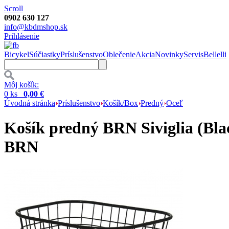
Scroll
0902 630 127
info@kbdmshop.sk
Prihlásenie
Bicykel
Súčiastky
Príslušenstvo
Oblečenie
Akcia
Novinky
Servis
Bellelli
Môj košík:
0 ks
0,00 €
Úvodná stránka
Príslušenstvo
Košík/Box
Predný
Oceľ
Košík predný BRN Siviglia (Bla
BRN