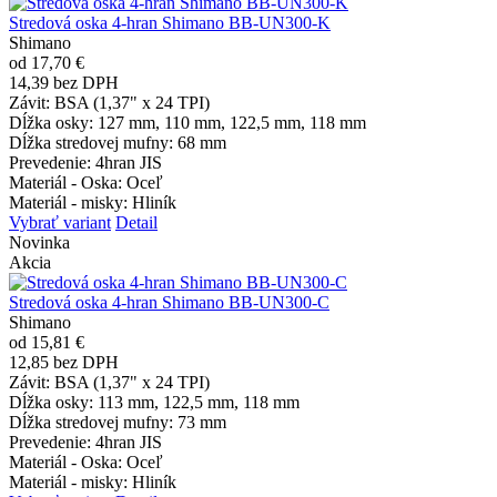
Stredová oska 4-hran Shimano BB-UN300-K
Shimano
od 17,70 €
14,39 bez DPH
Závit
: BSA (1,37" x 24 TPI)
Dĺžka osky
: 127 mm, 110 mm, 122,5 mm, 118 mm
Dĺžka stredovej mufny
: 68 mm
Prevedenie
: 4hran JIS
Materiál - Oska
: Oceľ
Materiál - misky
: Hliník
Vybrať variant
Detail
Novinka
Akcia
Stredová oska 4-hran Shimano BB-UN300-C
Shimano
od 15,81 €
12,85 bez DPH
Závit
: BSA (1,37" x 24 TPI)
Dĺžka osky
: 113 mm, 122,5 mm, 118 mm
Dĺžka stredovej mufny
: 73 mm
Prevedenie
: 4hran JIS
Materiál - Oska
: Oceľ
Materiál - misky
: Hliník