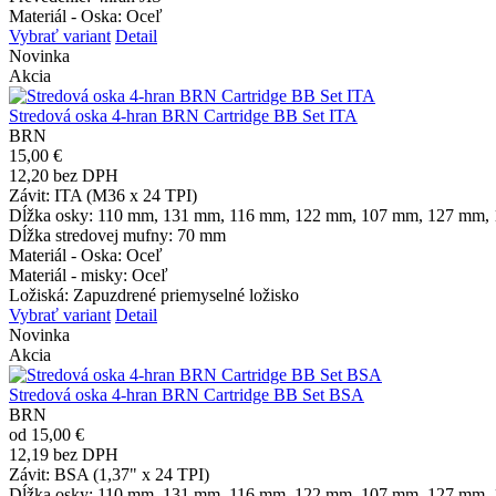
Materiál - Oska
: Oceľ
Vybrať variant
Detail
Novinka
Akcia
Stredová oska 4-hran BRN Cartridge BB Set ITA
BRN
15,00 €
12,20 bez DPH
Závit
: ITA (M36 x 24 TPI)
Dĺžka osky
: 110 mm, 131 mm, 116 mm, 122 mm, 107 mm, 127 mm,
Dĺžka stredovej mufny
: 70 mm
Materiál - Oska
: Oceľ
Materiál - misky
: Oceľ
Ložiská
: Zapuzdrené priemyselné ložisko
Vybrať variant
Detail
Novinka
Akcia
Stredová oska 4-hran BRN Cartridge BB Set BSA
BRN
od 15,00 €
12,19 bez DPH
Závit
: BSA (1,37" x 24 TPI)
Dĺžka osky
: 110 mm, 131 mm, 116 mm, 122 mm, 107 mm, 127 mm,