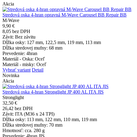
Akcia
Stredová oska 4-hran opravná M-Wave Carousel BB Repair BB
M-Wave
9,90 €
8,05 bez DPH
Závit
: Bez závitu
Dĺžka osky
: 127 mm, 122,5 mm, 119 mm, 113 mm
Dĺžka stredovej mufny
: 68 mm
Prevedenie
: 4hran
Materiál - Oska
: Oceľ
Materiál - misky
: Oceľ
Vybrať variant
Detail
Novinka
Akcia
Stredová oska 4-hran Stronglight JP 400 AL ITA JIS
Stronglight
32,50 €
26,42 bez DPH
Závit
: ITA (M36 x 24 TPI)
Dĺžka osky
: 113 mm, 122 mm, 110 mm, 119 mm
Dĺžka stredovej mufny
: 70 mm
Hmotnosť
: cca. 280 g
Prevedenie
: 4hran JIS