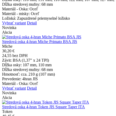
Dĺžka stredovej mufny
: 68 mm
Materiál - Oska
: Oceľ
Materiál - misky
: Oceľ
Ložiská
: Zapuzdrené priemyselné ložisko
Vybrať variant
Detail
Novinka
Akcia
Stredová oska 4-hran Miche Primato BSA JIS
Miche
30,20 €
24,55 bez DPH
Závit
: BSA (1,37" x 24 TPI)
Dĺžka osky
: 107 mm, 110 mm
Dĺžka stredovej mufny
: 68 mm
Hmotnosť
: cca. 210 g (107 mm)
Prevedenie
: 4hran JIS
Materiál - Oska
: Oceľ
Vybrať variant
Detail
Novinka
Akcia
Stredová oska 4-hran Token JIS Square Taper ITA
Token