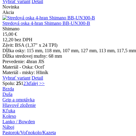
Vybrať variant
Detail
Novinka
Akcia
Stredová oska 4-hran Shimano BB-UN300-B
Shimano
15,00 €
12,20 bez DPH
Závit
: BSA (1,37" x 24 TPI)
Dĺžka osky
: 115 mm, 118 mm, 107 mm, 127 mm, 113 mm, 117,5 mm
Dĺžka stredovej mufny
: 68 mm
Prevedenie
: 4hran JIS
Materiál - Oska
: Oceľ
Materiál - misky
: Hliník
Vybrať variant
Detail
Spolu:
25
1
2
3
ďalej >>
Brzda
Duša
Grip a omotávka
Hlavové zloženie
Kľuka
Koleso
Lanko / Bowden
Náboj
Pastorok/Voľnokolo/Kazeta