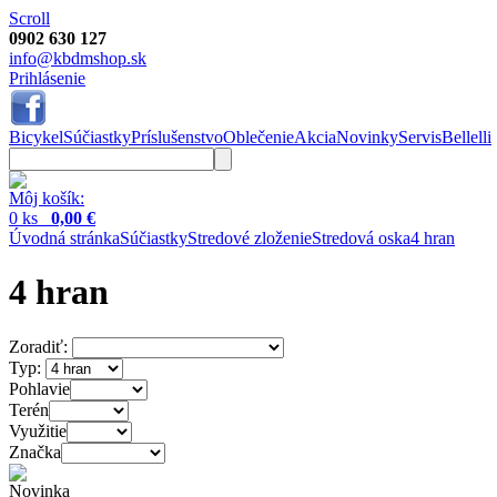
Scroll
0902 630 127
info@kbdmshop.sk
Prihlásenie
Bicykel
Súčiastky
Príslušenstvo
Oblečenie
Akcia
Novinky
Servis
Bellelli
Môj košík:
0 ks
0,00 €
Úvodná stránka
Súčiastky
Stredové zloženie
Stredová oska
4 hran
4 hran
Zoradiť:
Typ:
Pohlavie
Terén
Využitie
Značka
Novinka