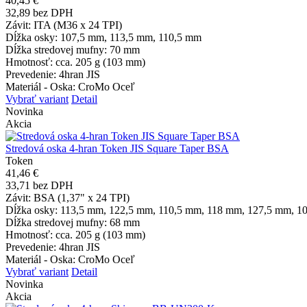
40,45 €
32,89 bez DPH
Závit
: ITA (M36 x 24 TPI)
Dĺžka osky
: 107,5 mm, 113,5 mm, 110,5 mm
Dĺžka stredovej mufny
: 70 mm
Hmotnosť
: cca. 205 g (103 mm)
Prevedenie
: 4hran JIS
Materiál - Oska
: CroMo Oceľ
Vybrať variant
Detail
Novinka
Akcia
Stredová oska 4-hran Token JIS Square Taper BSA
Token
41,46 €
33,71 bez DPH
Závit
: BSA (1,37" x 24 TPI)
Dĺžka osky
: 113,5 mm, 122,5 mm, 110,5 mm, 118 mm, 127,5 mm, 
Dĺžka stredovej mufny
: 68 mm
Hmotnosť
: cca. 205 g (103 mm)
Prevedenie
: 4hran JIS
Materiál - Oska
: CroMo Oceľ
Vybrať variant
Detail
Novinka
Akcia