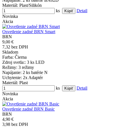
Napájanie
: 2 ks batérie BA02D
Materiál
: Plast/Silikón
ks
Detail
Novinka
Akcia
Osvetlenie zadné BRN Smart
BRN
9,00 €
7,32 bez DPH
Skladom
Farba
: Čierna
Zdroj svetla:
: 3 ks LED
Režimy
: 3 režimy
Napájanie
: 2 ks batérie N
Uchytenie
: 2x Adaptér
Materiál
: Plast
ks
Detail
Novinka
Akcia
Osvetlenie zadné BRN Basic
BRN
4,90 €
3,98 bez DPH