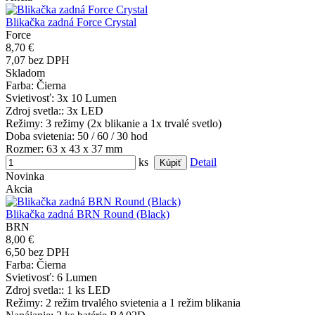
Blikačka zadná Force Crystal
Force
8,70 €
7,07 bez DPH
Skladom
Farba
: Čierna
Svietivosť
: 3x 10 Lumen
Zdroj svetla:
: 3x LED
Režimy
: 3 režimy (2x blikanie a 1x trvalé svetlo)
Doba svietenia
: 50 / 60 / 30 hod
Rozmer
: 63 x 43 x 37 mm
ks
Detail
Novinka
Akcia
Blikačka zadná BRN Round (Black)
BRN
8,00 €
6,50 bez DPH
Farba
: Čierna
Svietivosť
: 6 Lumen
Zdroj svetla:
: 1 ks LED
Režimy
: 2 režim trvalého svietenia a 1 režim blikania