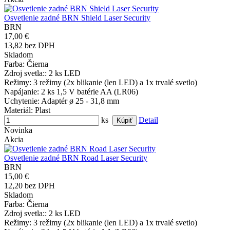
Osvetlenie zadné BRN Shield Laser Security
BRN
17,00 €
13,82 bez DPH
Skladom
Farba
: Čierna
Zdroj svetla:
: 2 ks LED
Režimy
: 3 režimy (2x blikanie (len LED) a 1x trvalé svetlo)
Napájanie
: 2 ks 1,5 V batérie AA (LR06)
Uchytenie
: Adaptér ø 25 - 31,8 mm
Materiál
: Plast
ks
Detail
Novinka
Akcia
Osvetlenie zadné BRN Road Laser Security
BRN
15,00 €
12,20 bez DPH
Skladom
Farba
: Čierna
Zdroj svetla:
: 2 ks LED
Režimy
: 3 režimy (2x blikanie (len LED) a 1x trvalé svetlo)