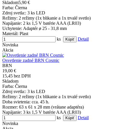
Skladom
5,90 €
Farba
: Čierna
Zdroj svetla:
: 3 ks LED
Režimy
: 2 režimy (1x blikanie a 1x trvalé svetlo)
Napájanie
: 2 ks 1,5 V batérie AAA (LR03)
Uchytenie
: Adaptér ø 25 - 31,8 mm
Materiál
: Plast
ks
Detail
Novinka
Akcia
Osvetlenie zadné BRN Cosmic
BRN
19,00 €
15,45 bez DPH
Skladom
Farba
: Čierna
Zdroj svetla:
: 3 ks LED
Režimy
: 2 režimy (1x blikanie a 1x trvalé svetlo)
Doba svietenia
: cca. 45 h.
Rozmer
: 63 x 61 x 28 mm (vrátane adaptéra)
Napájanie
: 3 ks 1,5 V batérie AAA (LR03)
ks
Detail
Novinka
Akcia