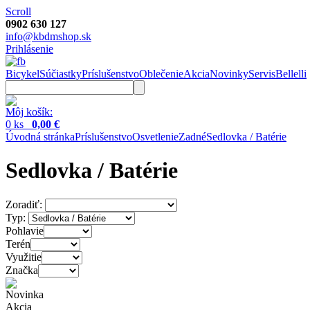
Scroll
0902 630 127
info@kbdmshop.sk
Prihlásenie
Bicykel
Súčiastky
Príslušenstvo
Oblečenie
Akcia
Novinky
Servis
Bellelli
Môj košík:
0 ks
0,00 €
Úvodná stránka
Príslušenstvo
Osvetlenie
Zadné
Sedlovka / Batérie
Sedlovka / Batérie
Zoradiť:
Typ:
Pohlavie
Terén
Využitie
Značka
Novinka
Akcia