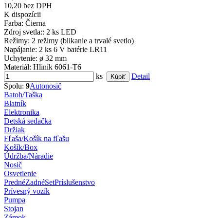
10,20 bez DPH
K dispozícii
Farba
: Čierna
Zdroj svetla:
: 2 ks LED
Režimy
: 2 režimy (blikanie a trvalé svetlo)
Napájanie
: 2 ks 6 V batérie LR11
Uchytenie
: ø 32 mm
Materiál
: Hliník 6061-T6
ks
Detail
Spolu:
9
Autonosič
Batoh/Taška
Blatník
Elektronika
Detská sedačka
Držiak
Fľaša/Košík na fľašu
Košík/Box
Údržba/Náradie
Nosič
Osvetlenie
Predné
Zadné
Set
Príslušenstvo
Prívesný vozík
Pumpa
Stojan
Zámok