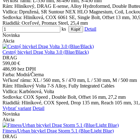
Veľkosť rámu
: L-530 mm, M-490 mm, S-450 mm
Rám
: Hliníkový, DRAG E-sense, Alloy Hydroformed, Double Butte
Vidlica
: Dpružená, SR Suntour NEX HLO Magnesium, Coil, Lockou
Sedlovka
: Hliníková, COX 6061 SE, Single Bolt, Offset 13 mm, 30
Riadidlá
: Oceľové, Promax Steel, 25,4 mm
ks
Detail
Novinka
Akcia
Cestný bicykel Drag Volta 3.0 (Blue/Black)
DRAG
599,00 €
486,99 bez DPH
Farba
: Modrá/Čierna
Veľkosť rámu
: XL / 560 mm, S / 470 mm, L / 530 mm, M / 500 mm
Rám
: Hliníkový Volta 7-S Alloy, Fully Integrated Cables
Vidlica
: Karbónová, Volta
Sedlovka
: COX Speed , Double Bolt, Offset 16 mm, 27,2 mm
Riadidlá
: Hliníkové, COX Speed, Drop 135 mm, Reach 105 mm, 31
Vybrať variant
Detail
Novinka
Akcia
Fitness/Urban bicykel Drag Storm 5.1 (Blue/Light Blue)
DRAG