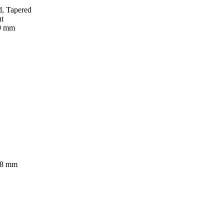
d, Tapered
t
,9 mm
,8 mm