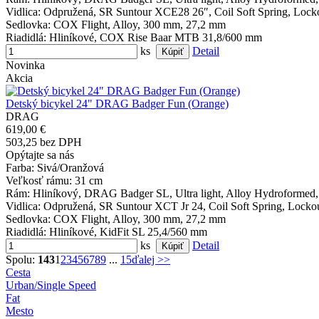
Vidlica
: Odpružená, SR Suntour XCE28 26″, Coil Soft Spring, Lock
Sedlovka
: COX Flight, Alloy, 300 mm, 27,2 mm
Riadidlá
: Hliníkové, COX Rise Baar MTB 31,8/600 mm
ks
Detail
Novinka
Akcia
Detský bicykel 24" DRAG Badger Fun (Orange)
DRAG
619,00 €
503,25 bez DPH
Opýtajte sa nás
Farba
: Sivá/Oranžová
Veľkosť rámu
: 31 cm
Rám
: Hliníkový, DRAG Badger SL, Ultra light, Alloy Hydroformed
Vidlica
: Odpružená, SR Suntour XCT Jr 24, Coil Soft Spring, Locko
Sedlovka
: COX Flight, Alloy, 300 mm, 27,2 mm
Riadidlá
: Hliníkové, KidFit SL 25,4/560 mm
ks
Detail
Spolu:
143
1
2
3
4
5
6
7
8
9
...
15
ďalej >>
Cesta
Urban/Single Speed
Fat
Mesto