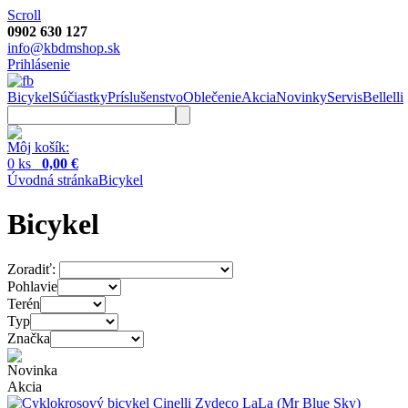
Scroll
0902 630 127
info@kbdmshop.sk
Prihlásenie
Bicykel
Súčiastky
Príslušenstvo
Oblečenie
Akcia
Novinky
Servis
Bellelli
Môj košík:
0 ks
0,00 €
Úvodná stránka
Bicykel
Bicykel
Zoradiť:
Pohlavie
Terén
Typ
Značka
Novinka
Akcia