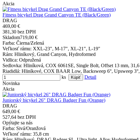
Akcia
Fitness bicykel Drag Grand Canyon TE (Black/Green)
DRAG
469,00 €
381,30 bez DPH
Skladom
719,00 €
Farba
: Čierna/Zelená
Veľkosť rámu
: XXL-23", M-17", XL-21", L-19"
Rám
: Hliníkový, Grand Canyon, Hydroformed
Vidlica
: Odpružená
Sedlovka
: Hliníková, COX 6061SE, Single Bolt, Offset 13 mm, 31,
Riadidlá
: Hliníkové, COX BAAR Low, Backsweep 6°, Upsweep 3°,
ks
Detail
Novinka
Akcia
Juniorský bicykel 26" DRAG Badger Fun (Orange)
DRAG
649,00 €
527,64 bez DPH
Opýtajte sa nás
Farba
: Sivá/Oranžová
Veľkosť rámu
: 35,8 cm
Rám
: Hliníkový, DRAG Badger SL, Ultra light, Alloy Hydroformed