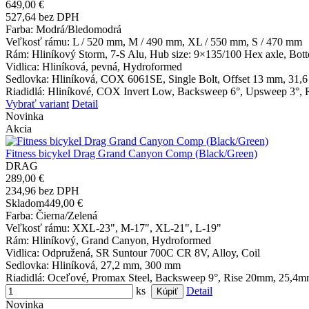
649,00 €
527,64 bez DPH
Farba
: Modrá/Bledomodrá
Veľkosť rámu
: L / 520 mm, M / 490 mm, XL / 550 mm, S / 470 mm
Rám
: Hliníkový Storm, 7-S Alu, Hub size: 9×135/100 Hex axle, Bot
Vidlica
: Hliníková, pevná, Hydroformed
Sedlovka
: Hliníková, COX 6061SE, Single Bolt, Offset 13 mm, 31,
Riadidlá
: Hliníkové, COX Invert Low, Backsweep 6°, Upsweep 3°,
Vybrať variant
Detail
Novinka
Akcia
Fitness bicykel Drag Grand Canyon Comp (Black/Green)
DRAG
289,00 €
234,96 bez DPH
Skladom
449,00 €
Farba
: Čierna/Zelená
Veľkosť rámu
: XXL-23", M-17", XL-21", L-19"
Rám
: Hliníkový, Grand Canyon, Hydroformed
Vidlica
: Odpružená, SR Suntour 700C CR 8V, Alloy, Coil
Sedlovka
: Hliníková, 27,2 mm, 300 mm
Riadidlá
: Oceľové, Promax Steel, Backsweep 9°, Rise 20mm, 25,4
ks
Detail
Novinka