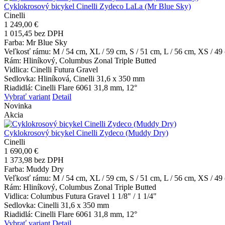
Cyklokrosový bicykel Cinelli Zydeco LaLa (Mr Blue Sky)
Cinelli
1 249,00 €
1 015,45 bez DPH
Farba
: Mr Blue Sky
Veľkosť rámu
: M / 54 cm, XL / 59 cm, S / 51 cm, L / 56 cm, XS / 49
Rám
: Hliníkový, Columbus Zonal Triple Butted
Vidlica
: Cinelli Futura Gravel
Sedlovka
: Hliníková, Cinelli 31,6 x 350 mm
Riadidlá
: Cinelli Flare 6061 31,8 mm, 12°
Vybrať variant
Detail
Novinka
Akcia
Cyklokrosový bicykel Cinelli Zydeco (Muddy Dry)
Cinelli
1 690,00 €
1 373,98 bez DPH
Farba
: Muddy Dry
Veľkosť rámu
: M / 54 cm, XL / 59 cm, S / 51 cm, L / 56 cm, XS / 49
Rám
: Hliníkový, Columbus Zonal Triple Butted
Vidlica
: Columbus Futura Gravel 1 1/8" / 1 1/4"
Sedlovka
: Cinelli 31,6 x 350 mm
Riadidlá
: Cinelli Flare 6061 31,8 mm, 12°
Vybrať variant
Detail