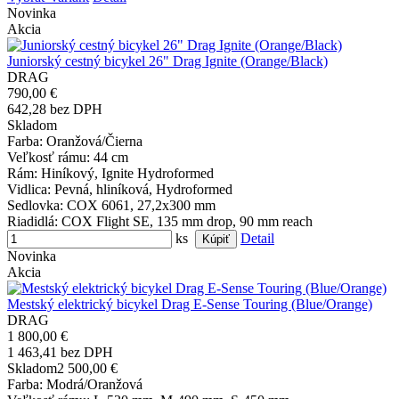
Novinka
Akcia
Juniorský cestný bicykel 26" Drag Ignite (Orange/Black)
DRAG
790,00 €
642,28 bez DPH
Skladom
Farba
: Oranžová/Čierna
Veľkosť rámu
: 44 cm
Rám
: Hiníkový, Ignite Hydroformed
Vidlica
: Pevná, hliníková, Hydroformed
Sedlovka
: COX 6061, 27,2x300 mm
Riadidlá
: COX Flight SE, 135 mm drop, 90 mm reach
ks
Detail
Novinka
Akcia
Mestský elektrický bicykel Drag E-Sense Touring (Blue/Orange)
DRAG
1 800,00 €
1 463,41 bez DPH
Skladom
2 500,00 €
Farba
: Modrá/Oranžová