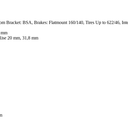
tom Bracket: BSA, Brakes: Flatmount 160/140, Tires Up to 622/46, Int
6 mm
 Rise 20 mm, 31,8 mm
mm